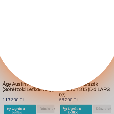
boltba
boltba
Butor1.hu
Butor1.hu
Ágy Austin R122
Alacsony bárszék
(Sötétzöld Lefkas tölgy)
Houston 315 (Dió LARS
07)
113.300 Ft
58.200 Ft
Ugrás a
Részletek
Ugrás a
Részletek
boltba
boltba