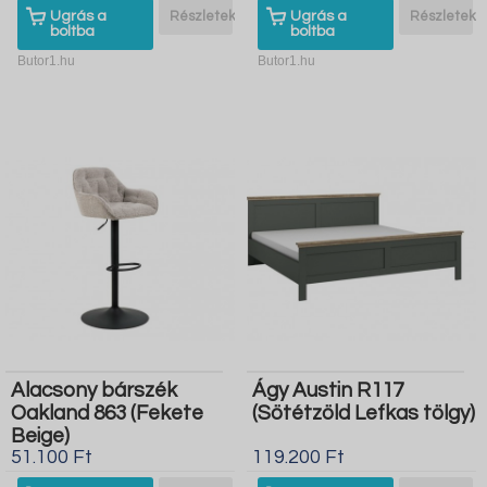
Ugrás a
Részletek
Ugrás a
Részletek
boltba
boltba
Butor1.hu
Butor1.hu
Alacsony bárszék
Ágy Austin R117
Oakland 863 (Fekete
(Sötétzöld Lefkas tölgy)
Beige)
51.100 Ft
119.200 Ft