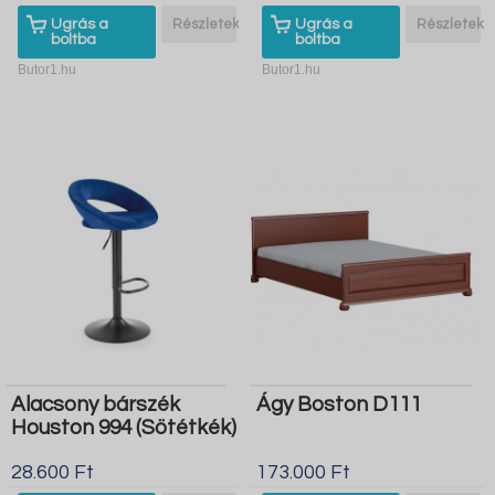
Ugrás a
Részletek
Ugrás a
Részletek
boltba
boltba
Butor1.hu
Butor1.hu
Alacsony bárszék
Ágy Boston D111
Houston 994 (Sötétkék)
28.600 Ft
173.000 Ft