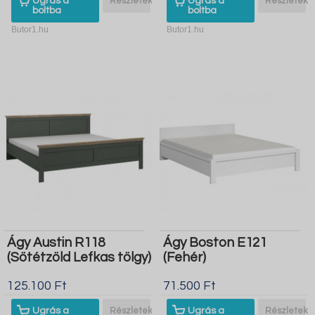
Ugrás a
Részletek
Ugrás a
Részletek
boltba
boltba
Butor1.hu
Butor1.hu
Ágy Austin R118
Ágy Boston E121
(Sötétzöld Lefkas tölgy)
(Fehér)
125.100 Ft
71.500 Ft
Ugrás a
Részletek
Ugrás a
Részletek