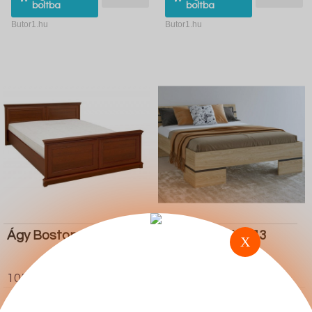
boltba
boltba
Butor1.hu
Butor1.hu
Ágy Boston C109
Ágy Austin AY113
X
(Tölgy)
105.800 Ft
93.500 Ft
Ugrás a
Részletek
Ugrás a
Részletek