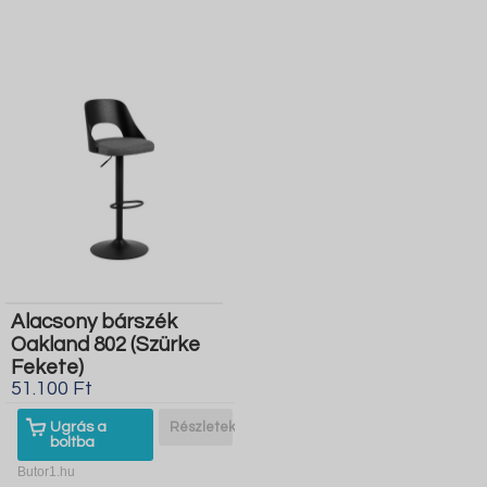
Alacsony bárszék
Oakland 802 (Szürke
Fekete)
51.100 Ft
Ugrás a
Részletek
boltba
Butor1.hu