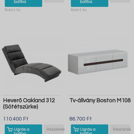
boltba
boltba
Butor1.hu
Butor1.hu
Heverő Oakland 312
Tv-állvány Boston M108
(Sötétszürke)
110.400 Ft
86.700 Ft
Ugrás a
Részletek
Ugrás a
Részletek
boltba
boltba