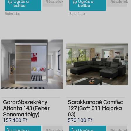
Ugrás a
Részletek
Ugrás a
Részletek
boltba
boltba
Butor1.hu
Butor1.hu
Gardróbszekrény
Sarokkanapé Comfivo
Atlanta 143 (Fehér
127 (Soft 011 Majorka
Sonoma tölgy)
03)
157.400 Ft
579.100 Ft
Ugrás a
Részletek
Ugrás a
Részletek