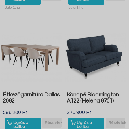
Butor1.hu
Butor1.hu
Étkezőgarnitúra Dallas
Kanapé Bloomington
2062
A122 (Helena 6701)
586.200 Ft
270.900 Ft
Ugrás a
Részletek
Ugrás a
Részletek
boltba
boltba