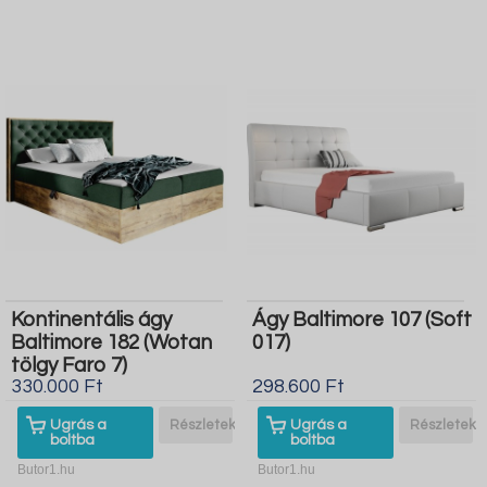
Kontinentális ágy
Ágy Baltimore 107 (Soft
Baltimore 182 (Wotan
017)
tölgy Faro 7)
330.000 Ft
298.600 Ft
Ugrás a
Részletek
Ugrás a
Részletek
boltba
boltba
Butor1.hu
Butor1.hu