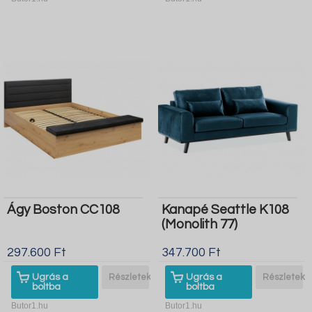
Ágy Boston CC108
Kanapé Seattle K108
(Monolith 77)
297.600 Ft
347.700 Ft
Ugrás a
Részletek
Ugrás a
Részletek
boltba
boltba
Butor1.hu
Butor1.hu