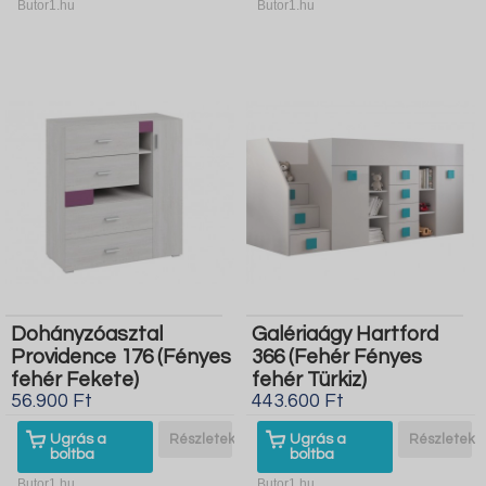
Butor1.hu
Butor1.hu
Dohányzóasztal
Galériaágy Hartford
Providence 176 (Fényes
366 (Fehér Fényes
fehér Fekete)
fehér Türkiz)
56.900 Ft
443.600 Ft
Ugrás a
Részletek
Ugrás a
Részletek
boltba
boltba
Butor1.hu
Butor1.hu