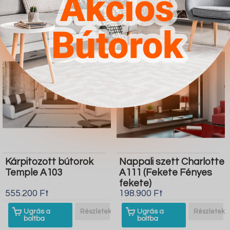
Butor1.hu
Butor1.hu
Kárpitozott bútorok
Nappali szett Charlotte
Temple A103
A111 (Fekete Fényes
fekete)
555.200 Ft
198.900 Ft
Ugrás a
Részletek
Ugrás a
Részletek
boltba
boltba