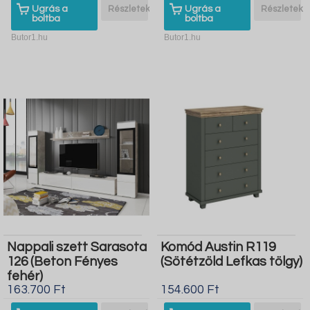
Ugrás a
Részletek
Ugrás a
Részletek
boltba
boltba
Butor1.hu
Butor1.hu
Nappali szett Sarasota
Komód Austin R119
126 (Beton Fényes
(Sötétzöld Lefkas tölgy)
fehér)
163.700 Ft
154.600 Ft