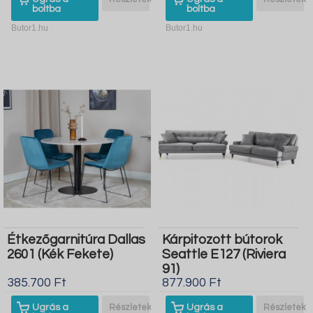
boltba
boltba
Butor1.hu
Butor1.hu
Étkezőgarnitúra Dallas
Kárpitozott bútorok
2601 (Kék Fekete)
Seattle E127 (Riviera
91)
385.700 Ft
877.900 Ft
Ugrás a
Részletek
Ugrás a
Részletek