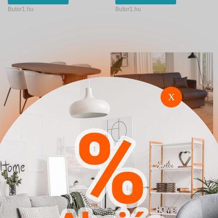
Butor1.hu
Butor1.hu
X
Étkezőgarnitúra Dallas
Sarokkanapé Carlsbad
2749 (Krém Fekete)
115 (Manila 26)
558.300 Ft
328.900 Ft
Ugrás a
Részletek
Ugrás a
Részletek
boltba
boltba