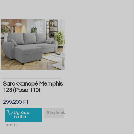
Sarokkanapé Memphis
123 (Poso 110)
299.200 Ft
Ugrás a
Részletek
boltba
Butor1.hu