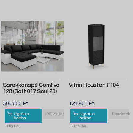
Sarokkanapé Comfivo
Vitrin Houston F104
128 (Soft 017 Soul 20)
504.600 Ft
124.800 Ft
Ugrás a
Részletek
Ugrás a
Részletek
boltba
boltba
Butor1.hu
Butor1.hu