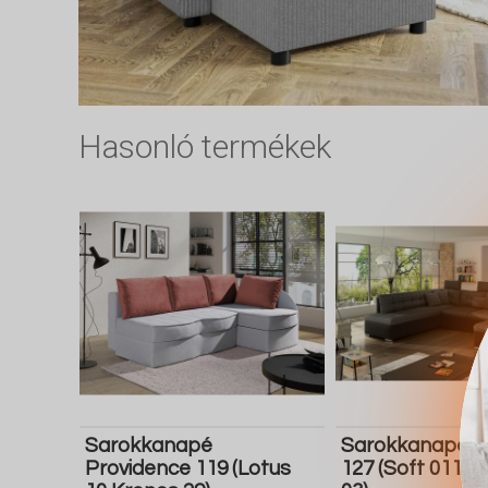
Hasonló termékek
Sarokkanapé
Sarokkanapé C
Providence 119 (Lotus
127 (Soft 011 M