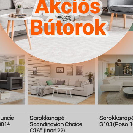
4.567Ft
4.567Ft
Részletek
Ugrás a
Részletek
Ugrás a
boltba
boltba
Butor1.hu
Butor1.hu
uncie
Sarokkanapé
Sarokkanapé
0014
Scandinavian Choice
S103 (Poso 1
C165 (Inari 22)