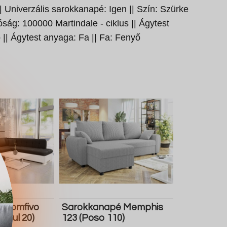
|| Univerzális sarokkanapé: Igen || Szín: Szürke
lóság: 100000 Martindale - ciklus || Ágytest
 || Ágytest anyaga: Fa || Fa: Fenyő
 Comfivo
Sarokkanapé Memphis
 Soul 20)
123 (Poso 110)