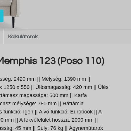
Kalkulátorok
emphis 123 (Poso 110)
sség: 2420 mm || Mélység: 1390 mm ||
x 1250 x 550 || Ülésmagasság: 420 mm || Ülés
artámasz magassága: 500 mm || Karfa
ámasz mélysége: 780 mm || Háttámla
funkció: Igen || Alvó funkció: Eurobook || A
00 mm || A fekvőfelület hossza: 2000 mm ||
ság: 45 mm || Súly: 76 kg || Ágyneműtartó: