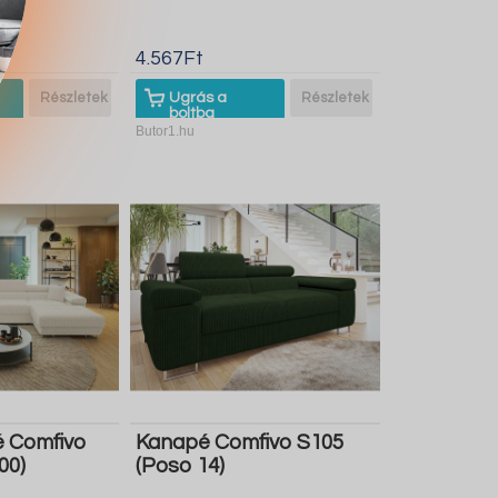
4.567Ft
Részletek
Ugrás a
Részletek
boltba
Butor1.hu
 Comfivo
Kanapé Comfivo S105
00)
(Poso 14)