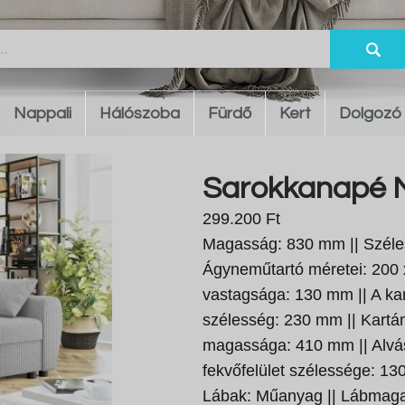
Nappali
Hálószoba
Fürdő
Kert
Dolgozó
Sarokkanapé M
299.200 Ft
Magasság: 830 mm || Széle
Ágyneműtartó méretei: 200 
vastagsága: 130 mm || A k
szélesség: 230 mm || Kart
magassága: 410 mm || Alvás 
fekvőfelület szélessége: 13
Lábak: Műanyag || Lábmagas