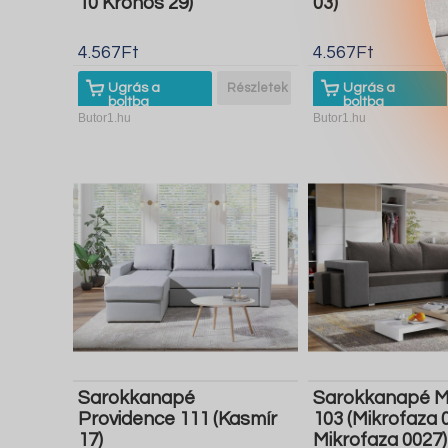
10 Kronos 29)
03)
4.567Ft
4.567Ft
Ugrás a
Részletek
Ugrás a
boltba
boltba
Butor1.hu
Butor1.hu
Sarokkanapé
Sarokkanapé M
Providence 111 (Kasmír
103 (Mikrofaza 
17)
Mikrofaza 0027)