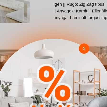
Igen || Rugó: Zig Zag típus 
|| Anyagok: Kárpit || Ellenál
anyaga: Laminált forgácslap
X
omfivo
Sarokkanapé Carlsbad
Sarokkanapé
ajorka
115 (Manila 26)
128 (Soft 017