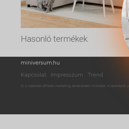
Hasonló termékek
miniversum.hu
Kapcsolat
Impresszum
Trend
Ez a weboldal affiliate marketing rendszerben működik. A vásárlások ut