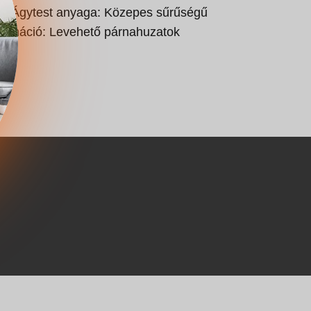
a || Ágytest anyaga: Közepes sűrűségű
nformáció: Levehető párnahuzatok