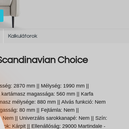
Kalkulátorok
candinavian Choice
sség: 2870 mm || Mélység: 1990 mm ||
 kartámasz magassága: 560 mm || Karfa
masz mélysége: 880 mm || Alvás funkció: Nem
gasság: 80 mm || Fejtámla: Nem ||
 Nem || Univerzális sarokkanapé: Nem || Szín:
agok: Kárpit || Ellenállóság: 29000 Martindale -