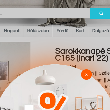
Nappali
Hálószoba
Fürdő
Kert
Dolgozó
Sarokkanapé S
C165 (Inari 22)
483.800 Ft
Magasság: 790 mm || Széle
X
Ülésmagasság: 440 mm || A
szélesség: 170 mm || Kartá
|| Lábak: Műanyag || Lábma
Ágyneműtartó: Nem || Rugó:
Fekete || Szín: Beige || Any