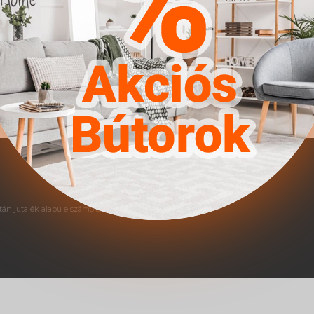
ciklus || Ágytest anyaga: F
farostlemez || Kiegészítő i
án jutalék alapú elszámolás történik.