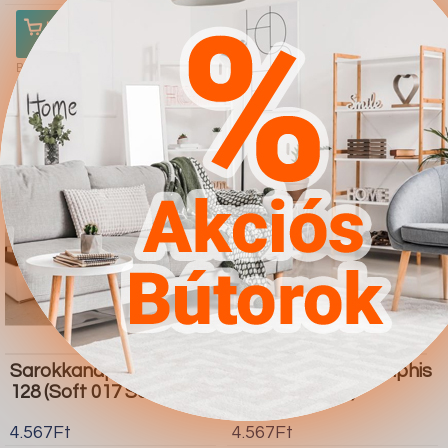
Ugrás a
Részletek
Ugrás a
Részletek
boltba
boltba
Butor1.hu
Butor1.hu
Sarokkanapé Comfivo
Sarokkanapé Memphis
128 (Soft 017 Soul 20)
123 (Poso 110)
4.567Ft
4.567Ft