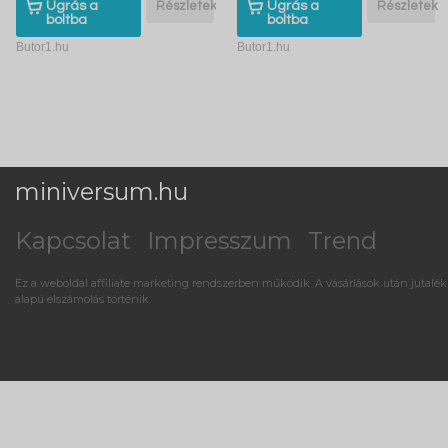
Ugrás a
Részletek
Ugrás a
Részletek
boltba
boltba
Butor1.hu
Butor1.hu
miniversum.hu
Kapcsolat
Impresszum
Trend
Ez a weboldal affiliate marketing rendszerben működik. A vásárlások után jutalék
alapú elszámolás történik.