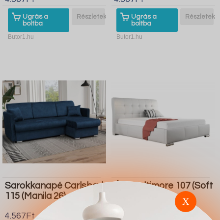
Ugrás a
Részletek
Ugrás a
Részletek
boltba
boltba
Butor1.hu
Butor1.hu
Sarokkanapé Carlsbad
Ágy Baltimore 107 (Soft
115 (Manila 26)
017)
X
4.567Ft
4.567Ft