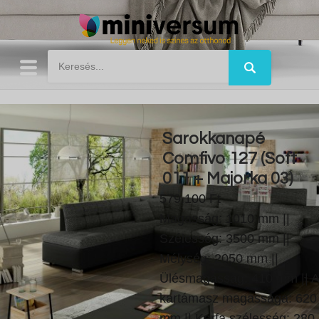
Sarokkanapé
Comfivo 127 (Soft
011 + Majorka 03)
579.100 Ft
Magasság: 1010 mm ||
Szélesség: 3500 mm ||
Mélység: 2050 mm ||
Ülésmagasság: 410 mm || A
kartámasz magassága: 620
mm || Karfa szélesség: 280