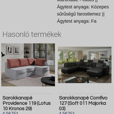
Ágytest anyaga: Közepes
sűrűségű farostlemez ||
Ágytest anyaga: Fa
Hasonló termékek
Sarokkanapé
Sarokkanapé Comfivo
Providence 119 (Lotus
127 (Soft 011 Majorka
10 Kronos 29)
03)
4.567Ft
4.567Ft