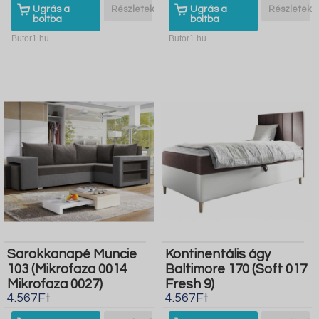
Ugrás a
Részletek
Ugrás a
Részletek
boltba
boltba
Butor1.hu
Butor1.hu
Sarokkanapé Muncie
Kontinentális ágy
103 (Mikrofaza 0014
Baltimore 170 (Soft 017
Mikrofaza 0027)
Fresh 9)
4.567Ft
4.567Ft