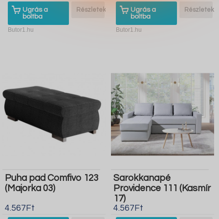
Ugrás a
Részletek
Ugrás a
Részletek
boltba
boltba
Butor1.hu
Butor1.hu
Puha pad Comfivo 123
Sarokkanapé
(Majorka 03)
Providence 111 (Kasmír
17)
4.567Ft
4.567Ft