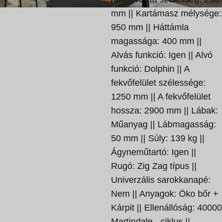
mm || Kartámasz mélysége:
950 mm || Háttámla
magassága: 400 mm ||
Alvás funkció: Igen || Alvó
funkció: Dolphin || A
fekvőfelület szélessége:
1250 mm || A fekvőfelület
hossza: 2900 mm || Lábak:
Műanyag || Lábmagasság:
50 mm || Súly: 139 kg ||
Ágyneműtartó: Igen ||
Rugó: Zig Zag típus ||
Univerzális sarokkanapé:
Nem || Anyagok: Öko bőr +
Kárpit || Ellenállóság: 40000
Martindale - ciklus ||