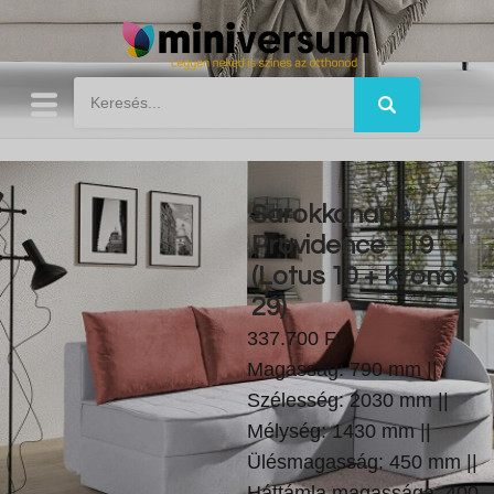
Sarokkanapé
Providence 119
(Lotus 10 + Kronos
29)
337.700 Ft
Magasság: 790 mm ||
Szélesség: 2030 mm ||
Mélység: 1430 mm ||
Ülésmagasság: 450 mm ||
Háttámla magassága: 400