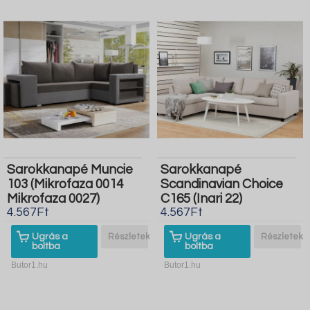
Sarokkanapé Muncie
Sarokkanapé
103 (Mikrofaza 0014
Scandinavian Choice
Mikrofaza 0027)
C165 (Inari 22)
4.567Ft
4.567Ft
Ugrás a
Részletek
Ugrás a
Részletek
boltba
boltba
Butor1.hu
Butor1.hu