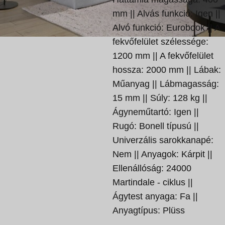
mm || Alvás funkció: Igen ||
Alvó funkció: Eurobook || A
fekvőfelület szélessége:
1200 mm || A fekvőfelület
hossza: 2000 mm || Lábak:
Műanyag || Lábmagasság:
15 mm || Súly: 128 kg ||
Ágyneműtartó: Igen ||
Rugó: Bonell típusú ||
Univerzális sarokkanapé:
Nem || Anyagok: Kárpit ||
Ellenállóság: 24000
Martindale - ciklus ||
Ágytest anyaga: Fa ||
Anyagtípus: Plüss