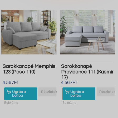
Sarokkanapé Memphis
Sarokkanapé
123 (Poso 110)
Providence 111 (Kasmír
17)
4.567Ft
4.567Ft
Ugrás a
Részletek
Ugrás a
Részletek
boltba
boltba
Butor1.hu
Butor1.hu