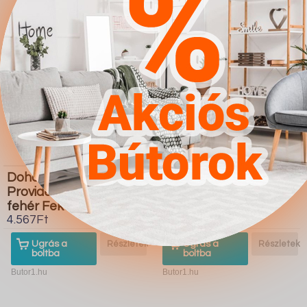
Dohányzóasztal
Sarokkanapé Comfivo
Providence 176 (Fényes
128 (Soft 017 Soul 20)
fehér Fekete)
4.567Ft
4.567Ft
Ugrás a
Részletek
Ugrás a
Részletek
boltba
boltba
Butor1.hu
Butor1.hu