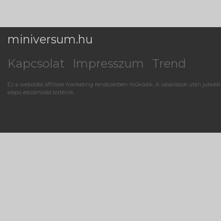
miniversum.hu
Kapcsolat
Impresszum
Trend
Ez a weboldal affiliate marketing rendszerben működik. A vásárlások után jutalék
alapú elszámolás történik.