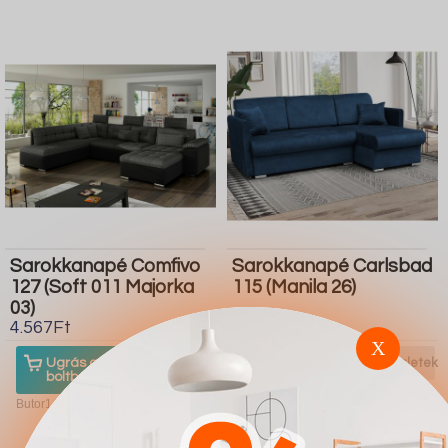
Sarokkanapé Comfivo
Sarokkanapé Carlsbad
127 (Soft 011 Majorka
115 (Manila 26)
03)
4.567Ft
4.567Ft
X
Ugrás a
Részletek
Ugrás a
Részletek
boltba
boltba
Butor1.hu
Butor1.hu