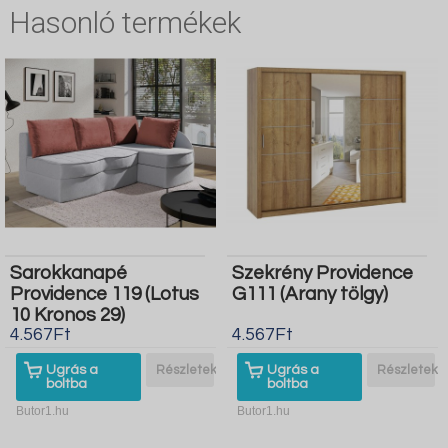
Hasonló termékek
Sarokkanapé
Szekrény Providence
Providence 119 (Lotus
G111 (Arany tölgy)
10 Kronos 29)
4.567Ft
4.567Ft
Ugrás a
Részletek
Ugrás a
Részletek
boltba
boltba
Butor1.hu
Butor1.hu