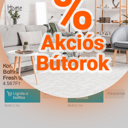
Kontinentális ágy
Kárpitozott bútorok
Baltimore 170 (Soft 017
Providence 171 (Soft
Fresh 9)
011 Lux 05)
4.567Ft
4.567Ft
Ugrás a
Részletek
Ugrás a
Részletek
boltba
boltba
Butor1.hu
Butor1.hu