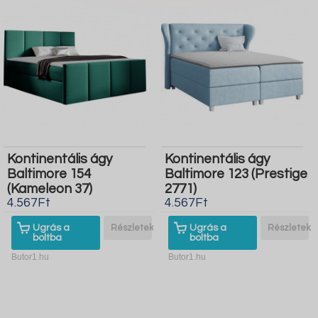
Kontinentális ágy
Kontinentális ágy
Baltimore 154
Baltimore 123 (Prestige
(Kameleon 37)
2771)
4.567Ft
4.567Ft
Ugrás a
Részletek
Ugrás a
Részletek
boltba
boltba
Butor1.hu
Butor1.hu