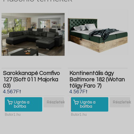
Sarokkanapé Comfivo
Kontinentális ágy
127 (Soft 011 Majorka
Baltimore 182 (Wotan
03)
tölgy Faro 7)
4.567Ft
4.567Ft
Ugrás a
Részletek
Ugrás a
Részletek
boltba
boltba
Butor1.hu
Butor1.hu