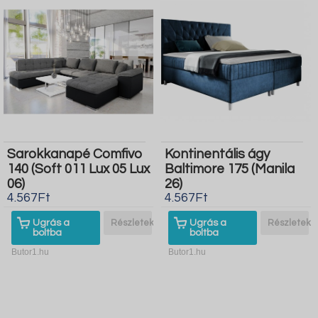
Sarokkanapé Comfivo
Kontinentális ágy
140 (Soft 011 Lux 05 Lux
Baltimore 175 (Manila
06)
26)
4.567Ft
4.567Ft
Ugrás a
Részletek
Ugrás a
Részletek
boltba
boltba
Butor1.hu
Butor1.hu