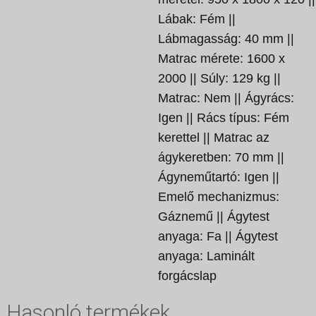
Lábak: Fém ||
Lábmagasság: 40 mm ||
Matrac mérete: 1600 x
2000 || Súly: 129 kg ||
Matrac: Nem || Ágyrács:
Igen || Rács típus: Fém
kerettel || Matrac az
ágykeretben: 70 mm ||
Ágyneműtartó: Igen ||
Emelő mechanizmus:
Gáznemű || Ágytest
anyaga: Fa || Ágytest
anyaga: Laminált
forgácslap
Hasonló termékek