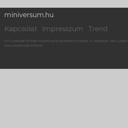
miniversum.hu
Kapcsolat
Impresszum
Trend
Ez a weboldal affiliate marketing rendszerben működik. A vásárlások után jutalék
alapú elszámolás történik.