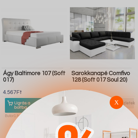
Ágy Baltimore 107 (Soft
Sarokkanapé Comfivo
017)
128 (Soft 017 Soul 20)
4.567Ft
4.567Ft
X
Ugrás a
Részletek
Ugrás a
Részletek
boltba
boltba
Butor1.hu
Butor1.hu