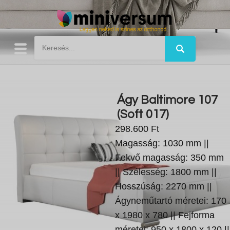
Ágy Baltimore 107
(Soft 017)
298.600 Ft
Magasság: 1030 mm ||
Fekvő magasság: 350 mm
|| Szélesség: 1800 mm ||
Hosszúság: 2270 mm ||
Ágyneműtartó méretei: 170
x 1980 x 780 || Fejforma
méretei: 950 x 1800 x 120 ||