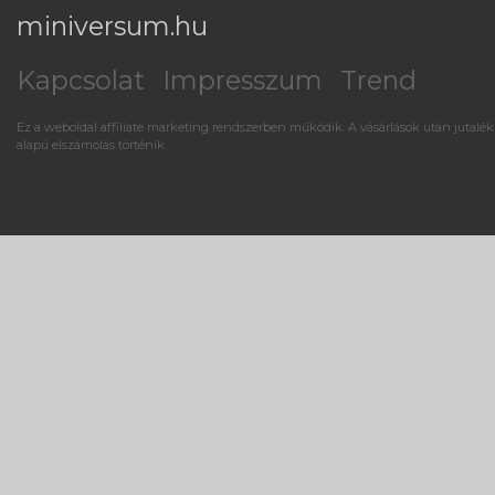
miniversum.hu
Kapcsolat
Impresszum
Trend
Ez a weboldal affiliate marketing rendszerben működik. A vásárlások után jutalék
alapú elszámolás történik.