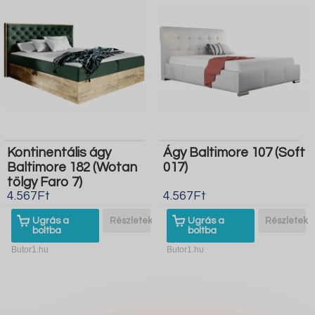
Kontinentális ágy
Ágy Baltimore 107 (Soft
Baltimore 182 (Wotan
017)
tölgy Faro 7)
4.567Ft
4.567Ft
Ugrás a
Részletek
Ugrás a
Részletek
boltba
boltba
Butor1.hu
Butor1.hu