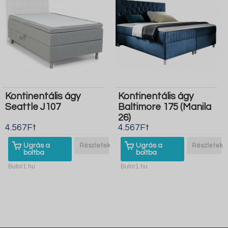
Kontinentális ágy
Kontinentális ágy
Seattle J107
Baltimore 175 (Manila
26)
4.567Ft
4.567Ft
Ugrás a
Részletek
Ugrás a
Részletek
boltba
boltba
Butor1.hu
Butor1.hu