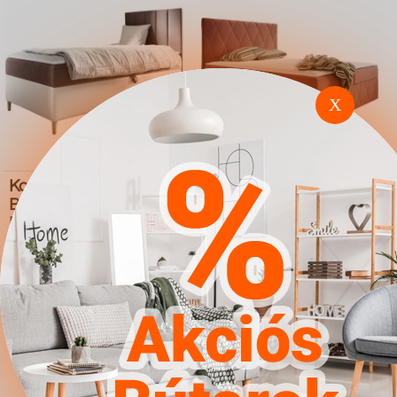
X
Kontinentális ágy
Kontinentális ágy
Baltimore 170 (Soft 017
Comfivo 225 (Magic
Fresh 9)
Velvet 2258)
4.567Ft
4.567Ft
Ugrás a
Részletek
Ugrás a
Részletek
boltba
boltba
Butor1.hu
Butor1.hu