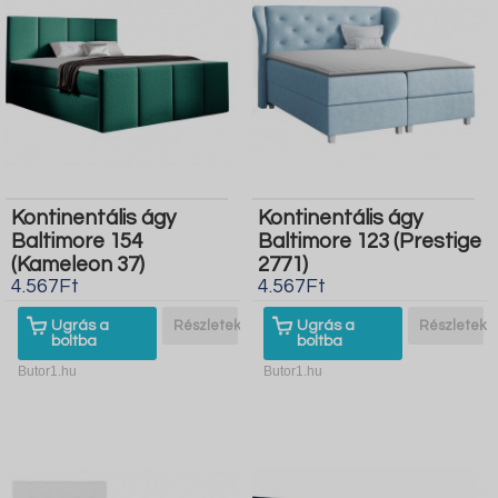
Kontinentális ágy
Kontinentális ágy
Baltimore 154
Baltimore 123 (Prestige
(Kameleon 37)
2771)
4.567Ft
4.567Ft
Ugrás a
Részletek
Ugrás a
Részletek
boltba
boltba
Butor1.hu
Butor1.hu