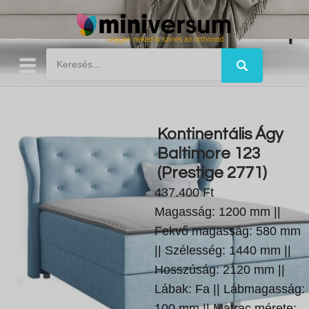
Kontinentális Ágy
Baltimore 123
(Prestige 2771)
437.400 Ft
Magasság: 1200 mm ||
Fekvő magasság: 580 mm
|| Szélesség: 1440 mm ||
Hosszúság: 2120 mm ||
Lábak: Fa || Lábmagasság:
100 mm || Matrac mérete: