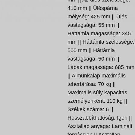
410 mm || Üléspárna
mélység: 425 mm || Ülés
vastagsága: 55 mm ||
Háttámla magassága: 345
mm || Háttámla szélessége:
500 mm || Háttámla
vastagsága: 50 mm ||
Lábak magassága: 685 mm
|| A munkalap maximális
teherbírása: 70 kg ||
Maximális súly kapacitás
személyenként: 110 kg ||
Székek száma: 6 ||
Hosszabbíthatóság: Igen ||
Asztallap anyaga: Laminált
forgácslap || Asztallap