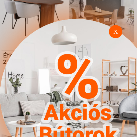
X
Étkezőgarnitúra Dallas
Étkezőgarnitúra
2749 (Krém Fekete)
Houston 419
4.567Ft
4.567Ft
Ugrás a
Részletek
Ugrás a
Részletek
boltba
boltba
Butor1.hu
Butor1.hu