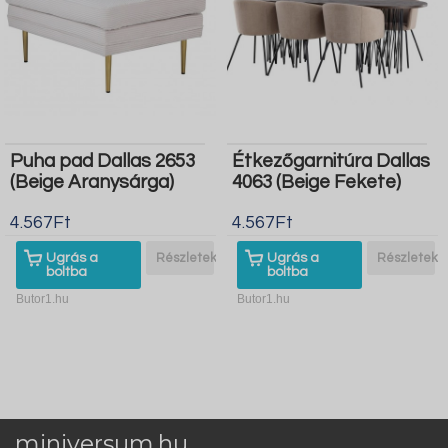
Puha pad Dallas 2653
Étkezőgarnitúra Dallas
(Beige Aranysárga)
4063 (Beige Fekete)
4.567Ft
4.567Ft
Ugrás a
Részletek
Ugrás a
Részletek
boltba
boltba
Butor1.hu
Butor1.hu
miniversum.hu