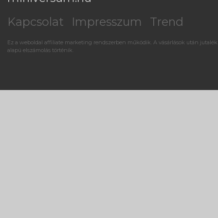
Kapcsolat
Impresszum
Trend
Ez a weboldal affiliate marketing rendszerben működik. A vásárlások után jutalék
alapú elszámolás történik.