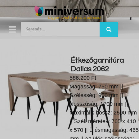
Étkezőgarnitúra
Dallas 2062
586.200 Ft
Magasság: 750 mm ||
Szélesség: 950 mm ||
Hosszúság: 1700 mm ||
Maximális hossz: 2500 mm
|| Szék méretek: 765 x 410
x 570 || Ülésmagasság: 465
mm || Az ülés szélessége: