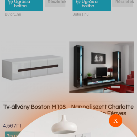
Ugrás a
Részletek
Ugrás a
Részletek
boltba
boltba
Butor1.hu
Butor1.hu
Tv-állvány Boston M108
Nappali szett Charlotte
A111 (Fekete Fényes
fekete)
X
4.567Ft
4.567Ft
Ugrás a
Részletek
Ugrás a
Részletek