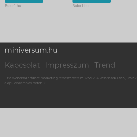
Butor1.hu
Butor1.hu
miniversum.hu
Kapcsolat
Impresszum
Trend
Ez a weboldal affiliate marketing rendszerben működik. A vásárlások után jutalék
alapú elszámolás történik.