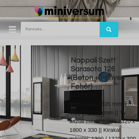
Nappali Szett
Sarasota 126
(Beton + Fényes
Fehér)
163.700 Ft
Magasság: 1320 mm ||
Mélység: 330 mm || Tv
asztal méretei: 300 / 320 x
1800 x 330 || Kirakat
méretei: 1300 / 1320 x 300