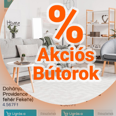
boltba
boltba
Butor1.hu
Butor1.hu
Dohányzóasztal
Galériaágy Hartford
Providence 176 (Fényes
366 (Fehér Fényes
fehér Fekete)
fehér Türkiz)
4.567Ft
4.567Ft
Ugrás a
Részletek
Ugrás a
Részletek