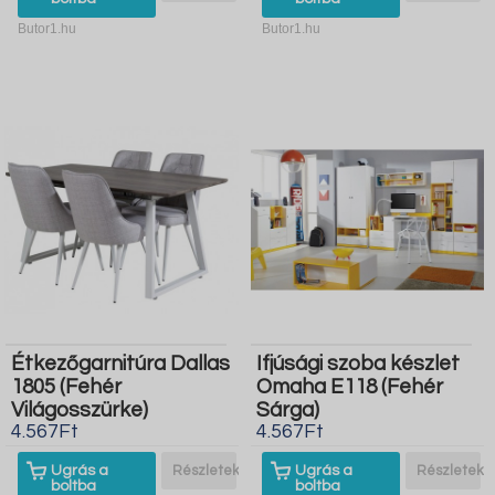
Butor1.hu
Butor1.hu
Étkezőgarnitúra Dallas
Ifjúsági szoba készlet
1805 (Fehér
Omaha E118 (Fehér
Világosszürke)
Sárga)
4.567Ft
4.567Ft
Ugrás a
Részletek
Ugrás a
Részletek
boltba
boltba