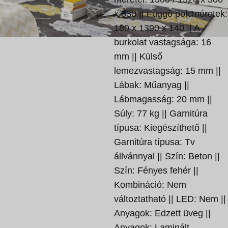
x 330 || Függő polcméretek:
180 x 1390 x 140 || A
burkolat vastagsága: 16
mm || Külső
lemezvastagság: 15 mm ||
Lábak: Műanyag ||
Lábmagasság: 20 mm ||
Súly: 77 kg || Garnitúra
típusa: Kiegészíthető ||
Garnitúra típusa: Tv
állvánnyal || Szín: Beton ||
Szín: Fényes fehér ||
Kombináció: Nem
változtatható || LED: Nem ||
Anyagok: Edzett üveg ||
Anyagok: Laminált