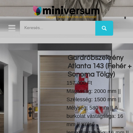
Gardróbszekrény
Atlanta 143 (Fehér +
Sonoma Tölgy)
157.400 Ft
Magasság: 2000 mm ||
Szélesség: 1500 mm ||
Mélység: 580 mm || A
burkolat vastagsága: 16
mm || Külső
lemezvastagság: 16 mm ||