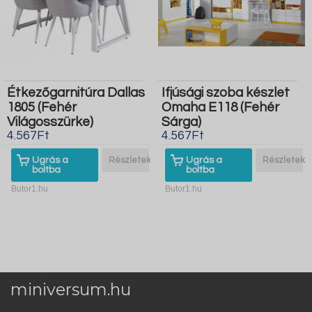
Étkezőgarnitúra Dallas
Ifjúsági szoba készlet
1805 (Fehér
Omaha E118 (Fehér
Világosszürke)
Sárga)
4.567Ft
4.567Ft
Ugrás a
Részletek
Ugrás a
Részletek
boltba
boltba
Butor1.hu
Butor1.hu
miniversum.hu