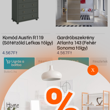
Komód Austin R119
Gardróbszekrény
(Sötétzöld Lefkas tölgy)
Atlanta 143 (Fehér
Sonoma tölgy)
4.567Ft
4.567Ft
Ugrás a
Részletek
Ugrás a
Részletek
boltba
boltba
X
Butor1.hu
Butor1.hu