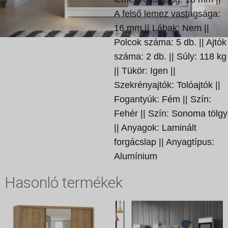
A felső lemez vastagsága:
16 mm || Lábak: Nem ||
Polcok száma: 5 db. || Ajtók
száma: 2 db. || Súly: 118 kg
|| Tükör: Igen ||
Szekrényajtók: Tolóajtók ||
Fogantyúk: Fém || Szín:
Fehér || Szín: Sonoma tölgy
|| Anyagok: Laminált
forgácslap || Anyagtípus:
Alumínium
Hasonló termékek