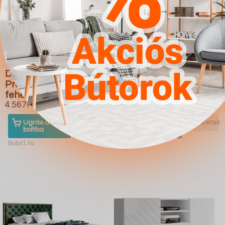
Dohányzóasztal
Galériaágy Hartford
Providence 176 (Fényes
366 (Fehér Fényes
fehér Fekete)
fehér Türkiz)
4.567Ft
4.567Ft
Ugrás a
Részletek
Ugrás a
Részletek
boltba
boltba
Butor1.hu
Butor1.hu