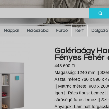
Nappali
Hálószoba
Fürdő
Kert
Dolgozó
Galériaágy Har
Fényes Fehér +
443.600 Ft
Magasság: 1240 mm || Szél
Asztal méret: 760 x 890 x 
|| Matrac mérete: 900 x 2000
Igen || Rács típus: Lemez 
sűrűségű farostlemez || Szín:
Anyagok: Laminált forgácsl