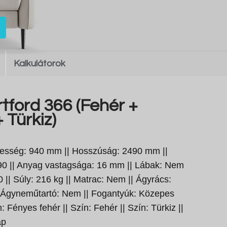
Kalkulátorok
tford 366 (Fehér +
 Türkiz)
esség: 940 mm || Hosszúság: 2490 mm ||
490 || Anyag vastagsága: 16 mm || Lábak: Nem
 || Súly: 216 kg || Matrac: Nem || Ágyrács:
|| Ágyneműtartó: Nem || Fogantyúk: Közepes
 Fényes fehér || Szín: Fehér || Szín: Türkiz ||
ap