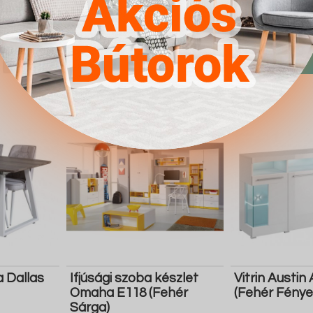
fekete)
fehér Fekete
4.567Ft
4.567Ft
Részletek
Ugrás a
Részletek
Ugrás a
boltba
boltba
Butor1.hu
Butor1.hu
a Dallas
Ifjúsági szoba készlet
Vitrin Austin
Omaha E118 (Fehér
(Fehér Fénye
Sárga)