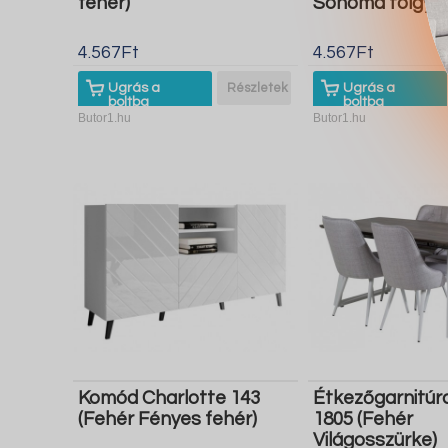
fehér)
Sonoma tölgy)
4.567Ft
4.567Ft
Ugrás a
Részletek
Ugrás a
boltba
boltba
Butor1.hu
Butor1.hu
Komód Charlotte 143
Étkezőgarnitúr
(Fehér Fényes fehér)
1805 (Fehér
Világosszürke)