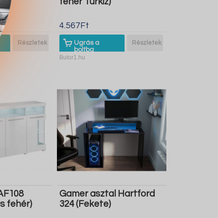
)
fehér Türkiz)
4.567Ft
Részletek
Ugrás a
Részletek
boltba
Butor1.hu
 AF108
Gamer asztal Hartford
s fehér)
324 (Fekete)