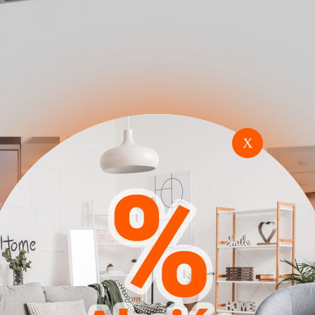
X
ny
Nappali szett Charlotte
Dohányzóasz
hér
A111 (Fekete Fényes
Providence 1