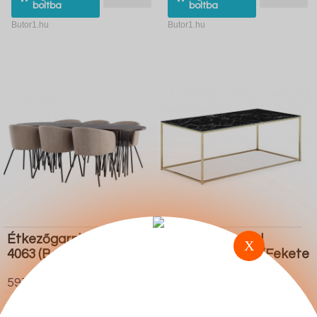
boltba
boltba
Butor1.hu
Butor1.hu
Étkezőgarnitúra Dallas
Dohányzóasztal
X
4063 (Beige Fekete)
Concept 55 204 (Fekete
Sárgaréz)
597.900 Ft
104.600 Ft
Ugrás a
Részletek
Ugrás a
Részletek