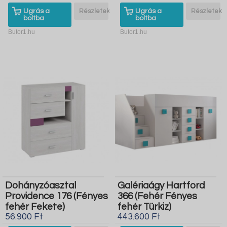
Ugrás a
Részletek
Ugrás a
Részletek
boltba
boltba
Butor1.hu
Butor1.hu
Dohányzóasztal
Galériaágy Hartford
Providence 176 (Fényes
366 (Fehér Fényes
fehér Fekete)
fehér Türkiz)
56.900 Ft
443.600 Ft