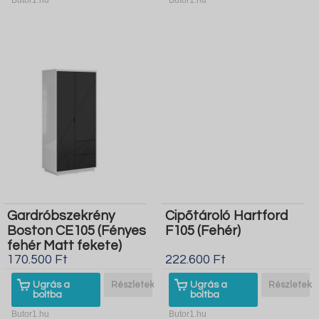
Gardróbszekrény
Cipőtároló Hartford
Boston CE105 (Fényes
F105 (Fehér)
fehér Matt fekete)
170.500 Ft
222.600 Ft
Ugrás a
Részletek
Ugrás a
Részletek
boltba
boltba
Butor1.hu
Butor1.hu