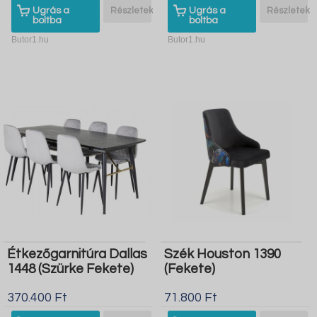
Ugrás a
Részletek
Ugrás a
Részletek
boltba
boltba
Butor1.hu
Butor1.hu
Étkezőgarnitúra Dallas
Szék Houston 1390
1448 (Szürke Fekete)
(Fekete)
370.400 Ft
71.800 Ft