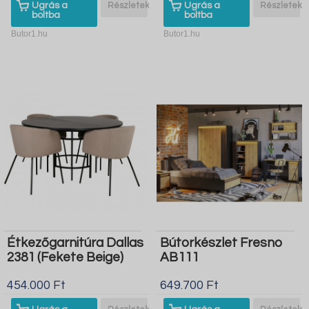
Ugrás a
Részletek
Ugrás a
Részletek
boltba
boltba
Butor1.hu
Butor1.hu
Étkezőgarnitúra Dallas
Bútorkészlet Fresno
2381 (Fekete Beige)
AB111
454.000 Ft
649.700 Ft