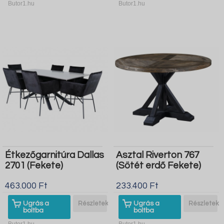
Butor1.hu
Butor1.hu
Étkezőgarnitúra Dallas
Asztal Riverton 767
2701 (Fekete)
(Sötét erdő Fekete)
463.000 Ft
233.400 Ft
Ugrás a
Részletek
Ugrás a
Részletek
boltba
boltba
Butor1.hu
Butor1.hu