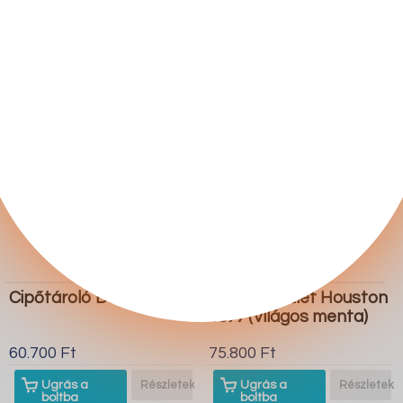
boltba
boltba
Butor1.hu
Butor1.hu
Cipőtároló Dallas 4300
Erkély készlet Houston
1677 (Világos menta)
60.700 Ft
75.800 Ft
Ugrás a
Részletek
Ugrás a
Részletek
boltba
boltba