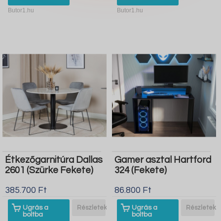
Butor1.hu
Butor1.hu
Étkezőgarnitúra Dallas
Gamer asztal Hartford
2601 (Szürke Fekete)
324 (Fekete)
385.700 Ft
86.800 Ft
Ugrás a
Részletek
Ugrás a
Részletek
boltba
boltba