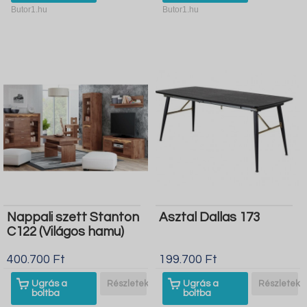
Butor1.hu
Butor1.hu
Nappali szett Stanton
Asztal Dallas 173
C122 (Világos hamu)
400.700 Ft
199.700 Ft
Ugrás a
Részletek
Ugrás a
Részletek
boltba
boltba