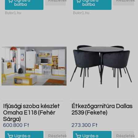
Ugrás a
Részletek
Ugrás a
Részletek
boltba
boltba
Butor1.hu
Butor1.hu
Ifjúsági szoba készlet
Étkezőgarnitúra Dallas
Omaha E118 (Fehér
2539 (Fekete)
Sárga)
600.800 Ft
273.300 Ft
Ugrás a
Részletek
Ugrás a
Részletek