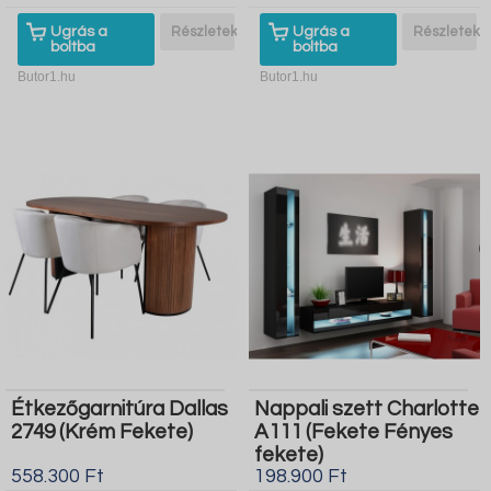
Ugrás a
Részletek
Ugrás a
Részletek
boltba
boltba
Butor1.hu
Butor1.hu
Étkezőgarnitúra Dallas
Nappali szett Charlotte
2749 (Krém Fekete)
A111 (Fekete Fényes
fekete)
558.300 Ft
198.900 Ft