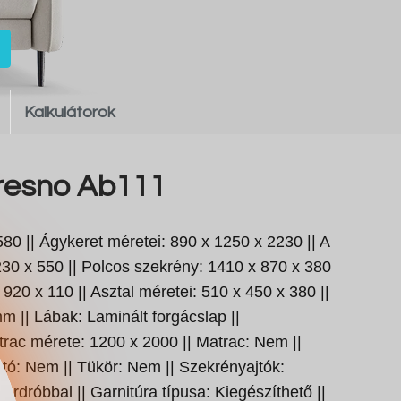
Kalkulátorok
Fresno Ab111
80 || Ágykeret méretei: 890 x 1250 x 2230 || A
30 x 550 || Polcos szekrény: 1410 x 870 x 380
920 x 110 || Asztal méretei: 510 x 450 x 380 ||
m || Lábak: Laminált forgácslap ||
ac mérete: 1200 x 2000 || Matrac: Nem ||
tó: Nem || Tükör: Nem || Szekrényajtók:
Gardróbbal || Garnitúra típusa: Kiegészíthető ||