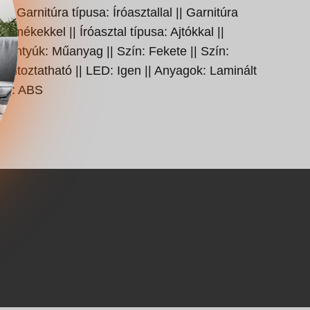
|| Garnitúra típusa: Íróasztallal || Garnitúra
rmékekkel || Íróasztal típusa: Ajtókkal ||
Fogantyúk: Műanyag || Szín: Fekete || Szín:
 Változtatható || LED: Igen || Anyagok: Laminált
yag: ABS