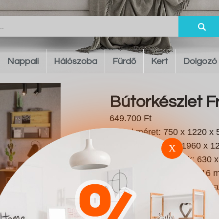
Nappali
Hálószoba
Fürdő
Kert
Dolgozó
Bútorkészlet 
649.700 Ft
Asztal méret: 750 x 1220 x 5
szekrény méretei: 1960 x 12
X
|| Függő polcméretek: 630 x 
A burkolat vastagsága: 16 m
Lábmagasság: 90 mm || Matr
Ágyrács: Igen || Ágyneműtar
Pántos || Garnitúra típusa: 