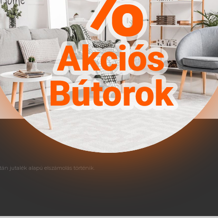
Garnitúra típusa: Egy ággyal 
típusa: További kapcsolódó te
Íróasztal típusa: Fiókos || 
Artisan tölgy || Kombináció:
forgácslap || Kiegészítő an
án jutalék alapú elszámolás történik.