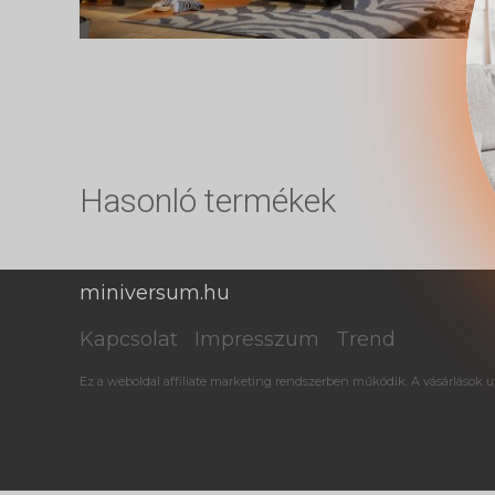
Hasonló termékek
miniversum.hu
Kapcsolat
Impresszum
Trend
Ez a weboldal affiliate marketing rendszerben működik. A vásárlások ut