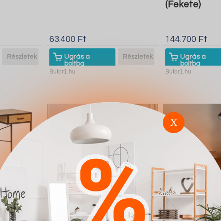
(Fekete)
63.400 Ft
144.700 Ft
Részletek
Ugrás a
Részletek
Ugrás a
boltba
boltba
Butor1.hu
Butor1.hu
X
and H124
Íróasztal CosmoLiving
Fésülködő as
by Cosmopolitan A102
Providence 1