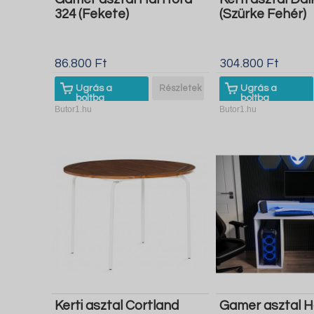
324 (Fekete)
(Szürke Fehér)
86.800 Ft
304.800 Ft
Ugrás a
Részletek
Ugrás a
boltba
boltba
Butor1.hu
Butor1.hu
Kerti asztal Cortland
Gamer asztal H