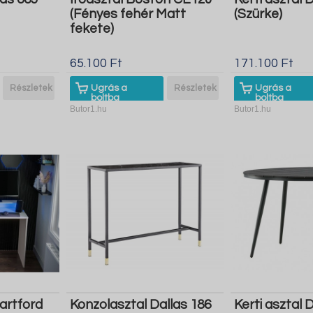
(Fényes fehér Matt
(Szürke)
fekete)
65.100 Ft
171.100 Ft
Részletek
Ugrás a
Részletek
Ugrás a
boltba
boltba
Butor1.hu
Butor1.hu
artford
Konzolasztal Dallas 186
Kerti asztal 