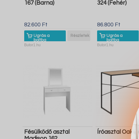
167 (Barna)
324 (Fehér)
82.600 Ft
86.800 Ft
Ugrás a
Részletek
Ugrás a
boltba
boltba
Butor1.hu
Butor1.hu
Fésülködő asztal
Íróasztal Oakl
Madison 162