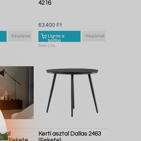
4216
63.400 Ft
Részletek
Ugrás a
Részletek
boltba
Butor1.hu
ztal
Kerti asztal Dallas 2463
86 (Fekete
(Fekete)