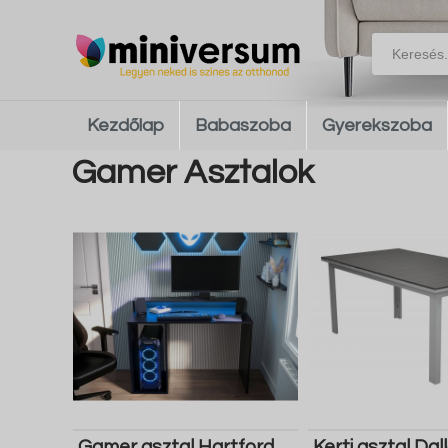
Kezdőlap
Babaszoba
Gyerekszoba
Gamer Asztalok
Gamer asztal Hartford
Kerti asztal Dal