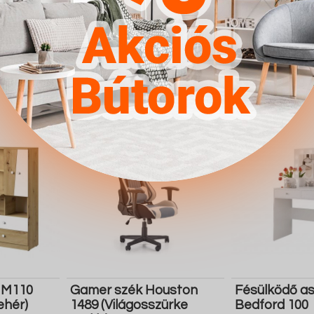
(Világos rózsaszín)
Fényes feket
196.000 Ft
62.400 Ft
Részletek
Ugrás a
Részletek
Ugrás a
boltba
boltba
Butor1.hu
Butor1.hu
n M110
Gamer szék Houston
Fésülködő as
ehér)
1489 (Világosszürke
Bedford 100