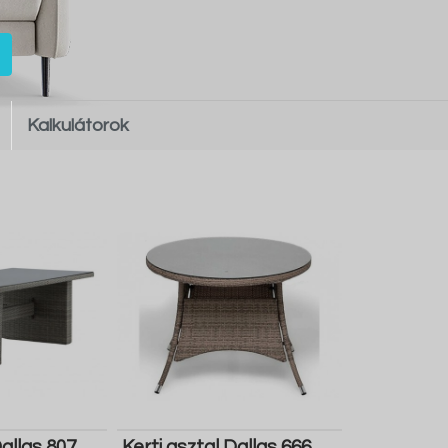
Kalkulátorok
Dallas 807
Kerti asztal Dallas 666