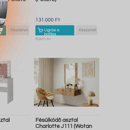
e)
131.000 Ft
Részletek
Ugrás a
Részletek
boltba
Butor1.hu
ztal
Fésülködő asztal
Charlotte J111 (Wotan