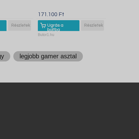
171.100 Ft
Részletek
Ugrás a
Részletek
boltba
Butor1.hu
gy
legjobb gamer asztal