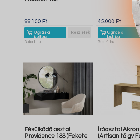
88.100 Ft
45.000 Ft
Ugrás a
Részletek
Ugrás a
boltba
boltba
Butor1.hu
Butor1.hu
Fésülködő asztal
Íróasztal Akro
Providence 188 (Fekete
(Artisan tölgy F