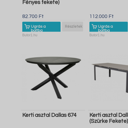
Fényes fekete)
82.700 Ft
112.000 Ft
Ugrás a
Részletek
Ugrás a
boltba
boltba
Butor1.hu
Butor1.hu
Kerti asztal Dallas 674
Kerti asztal Dal
(Szürke Fekete)