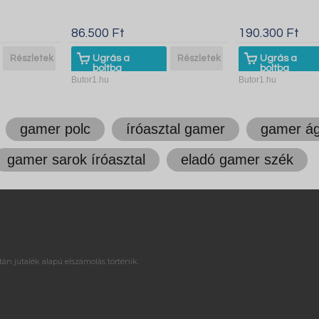
86.500 Ft
190.300 Ft
Részletek
Ugrás a
Részletek
Ugrás a
boltba
boltba
Butor1.hu
Butor1.hu
gamer polc
íróasztal gamer
gamer á
gamer sarok íróasztal
eladó gamer szék
án jutalék alapú elszámolás történik.