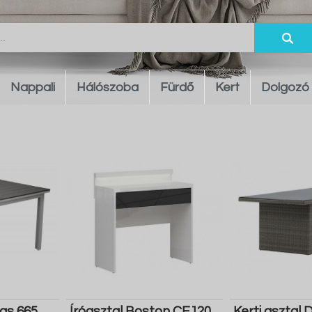
Nappali
Hálószoba
Fürdő
Kert
Dolgozó
las 665
Íróasztal Boston CE120
Kerti asztal 