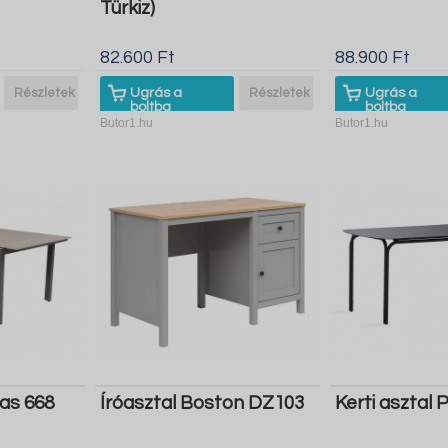
Türkiz)
82.600 Ft
88.900 Ft
Részletek
Ugrás a
Részletek
Ugrás a
boltba
boltba
Butor1.hu
Butor1.hu
las 668
Íróasztal Boston DZ103
Kerti asztal 