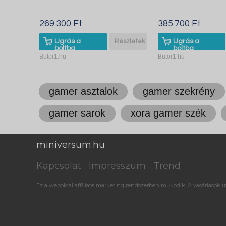
269.300 Ft
385.700 Ft
Ugrás a
Részletek
Ugrás a
boltba
boltba
Butor1.hu
Butor1.hu
gamer asztalok
gamer szekrény
gamer sarok
xora gamer szék
miniversum.hu
Kapcsolat
Impresszum
Trend
Ez a weboldal affiliate marketing rendszerben működik. A vásárlások ut