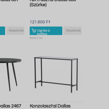
(Szürke)
121.600 Ft
Részletek
Ugrás a
Részletek
boltba
Butor1.hu
Dallas 2467
Konzolasztal Dallas