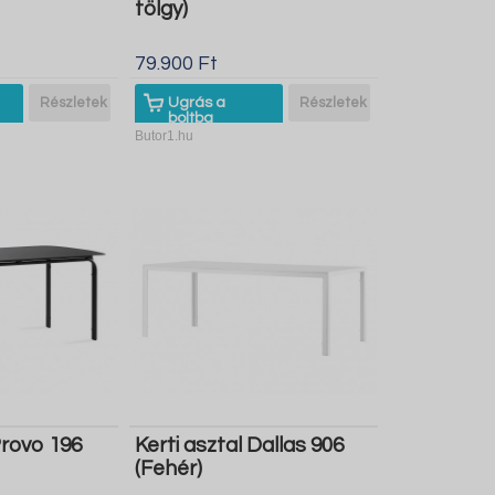
tölgy)
79.900 Ft
Részletek
Ugrás a
Részletek
boltba
Butor1.hu
Provo 196
Kerti asztal Dallas 906
(Fehér)