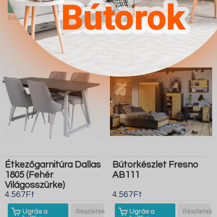
boltba
boltba
Butor1.hu
Butor1.hu
Étkezőgarnitúra Dallas
Bútorkészlet Fresno
1805 (Fehér
AB111
Világosszürke)
4.567Ft
4.567Ft
Ugrás a
Részletek
Ugrás a
Részletek