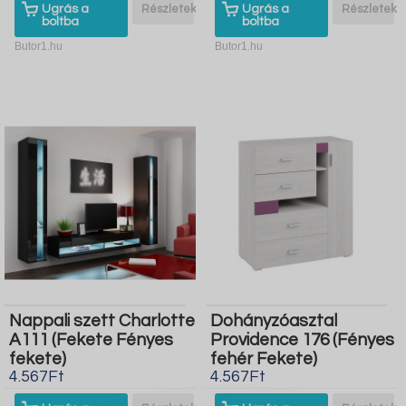
Ugrás a
Részletek
Ugrás a
Részletek
boltba
boltba
Butor1.hu
Butor1.hu
Nappali szett Charlotte
Dohányzóasztal
A111 (Fekete Fényes
Providence 176 (Fényes
fekete)
fehér Fekete)
4.567Ft
4.567Ft