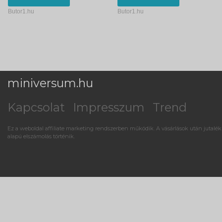
Butor1.hu
Butor1.hu
miniversum.hu
Kapcsolat
Impresszum
Trend
Ez a weboldal affiliate marketing rendszerben működik. A vásárlások után jutalék
alapú elszámolás történik.