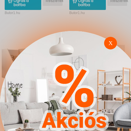
Ugrás a
Részletek
Ugrás a
Részletek
boltba
boltba
Butor1.hu
Butor1.hu
X
Galériaágy Hartford
Komód Charlotte 143
366 (Fehér Fényes
(Fehér Fényes fehér)
fehér Türkiz)
4.567Ft
4.567Ft
Ugrás a
Részletek
Ugrás a
Részletek