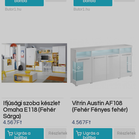
boltba
boltba
Butor1.hu
Butor1.hu
Ifjúsági szoba készlet
Vitrin Austin AF108
Omaha E118 (Fehér
(Fehér Fényes fehér)
Sárga)
4.567Ft
4.567Ft
Ugrás a
Részletek
Ugrás a
Részletek
boltba
boltba