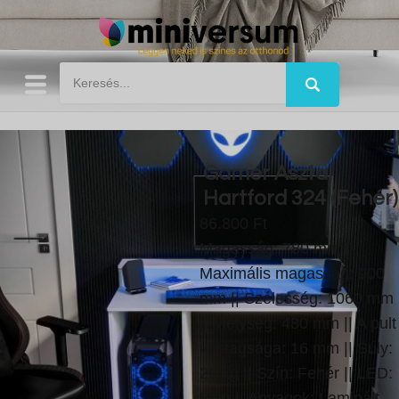
Gamer Asztal
Hartford 324 (Fehér)
86.800 Ft
Magasság: 780 mm ||
Maximális magasság: 900
mm || Szélesség: 1060 mm
|| Mélység: 480 mm || A pult
vastagsága: 16 mm || Súly:
26 kg || Szín: Fehér || LED:
Igen || Anyagok: Laminált