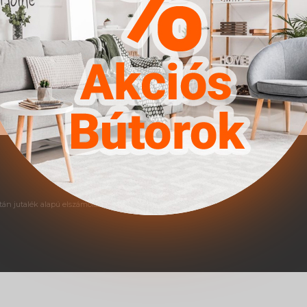
farostlemez || Kiegészítő a
án jutalék alapú elszámolás történik.