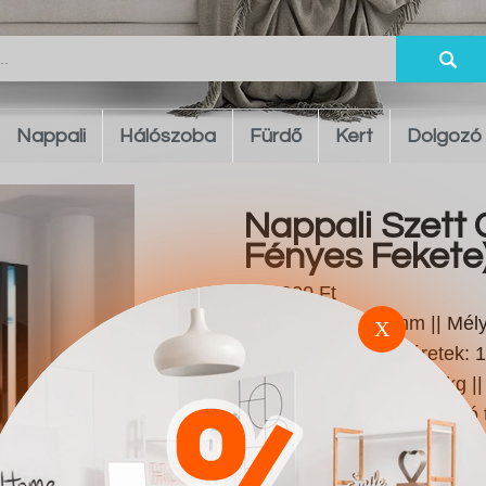
Nappali
Hálószoba
Fürdő
Kert
Dolgozó
Nappali Szett 
Fényes Fekete
198.900 Ft
Magasság: 1800 mm || Mélys
X
400 || Függő polcméretek: 
Lábak: Nem || Súly: 77 kg ||
típusa: További kapcsolódó 
|| Szín: Fekete || Szín: Fén
Nem || Anyagok: Laminált f