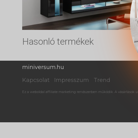
Hasonló termékek
miniversum.hu
Kapcsolat
Impresszum
Trend
Ez a weboldal affiliate marketing rendszerben működik. A vásárlások ut