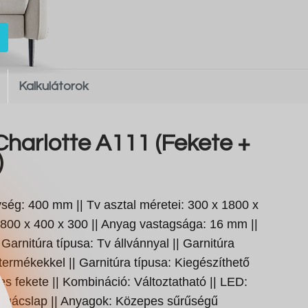
Kalkulátorok
Charlotte A111 (Fekete +
)
ég: 400 mm || Tv asztal méretei: 300 x 1800 x
1800 x 400 x 300 || Anyag vastagsága: 16 mm ||
 Garnitúra típusa: Tv állvánnyal || Garnitúra
termékekkel || Garnitúra típusa: Kiegészíthető
yes fekete || Kombináció: Változtatható || LED:
orgácslap || Anyagok: Közepes sűrűségű