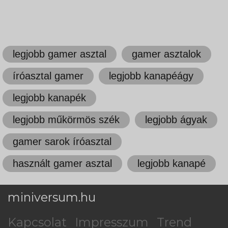
legjobb gamer asztal
gamer asztalok
íróasztal gamer
legjobb kanapéágy
legjobb kanapék
legjobb műkörmös szék
legjobb ágyak
gamer sarok íróasztal
használt gamer asztal
legjobb kanapé
miniversum.hu
Kapcsolat
Impresszum
Trend