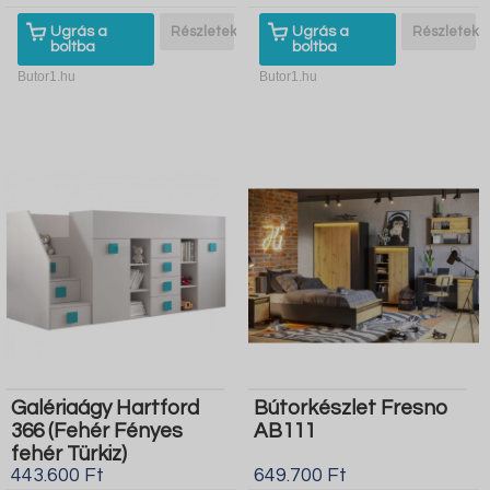
Ugrás a
Részletek
Ugrás a
Részletek
boltba
boltba
Butor1.hu
Butor1.hu
Galériaágy Hartford
Bútorkészlet Fresno
366 (Fehér Fényes
AB111
fehér Türkiz)
443.600 Ft
649.700 Ft