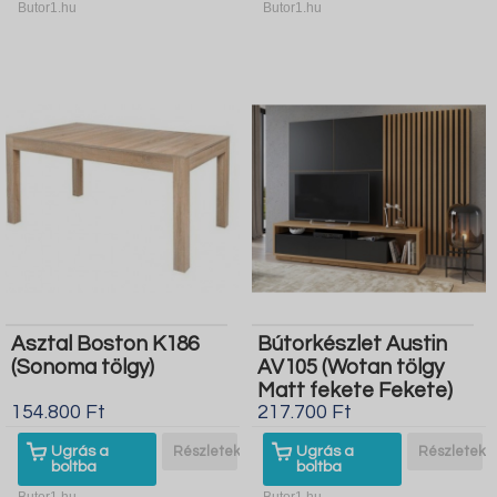
Butor1.hu
Butor1.hu
Asztal Boston K186
Bútorkészlet Austin
(Sonoma tölgy)
AV105 (Wotan tölgy
Matt fekete Fekete)
154.800 Ft
217.700 Ft
Ugrás a
Részletek
Ugrás a
Részletek
boltba
boltba
Butor1.hu
Butor1.hu