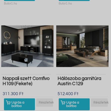
Butor1.hu
Butor1.hu
Nappali szett Comfivo
Hálószoba garnitúra
H109 (Fekete)
Austin C129
311.300 Ft
512.400 Ft
Ugrás a
Részletek
Ugrás a
Részletek
boltba
boltba