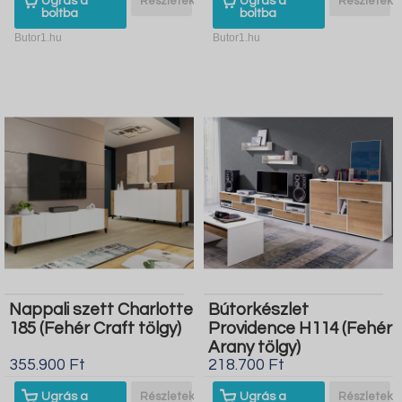
Ugrás a
Részletek
Ugrás a
Részletek
boltba
boltba
Butor1.hu
Butor1.hu
Nappali szett Charlotte
Bútorkészlet
185 (Fehér Craft tölgy)
Providence H114 (Fehér
Arany tölgy)
355.900 Ft
218.700 Ft
Ugrás a
Részletek
Ugrás a
Részletek