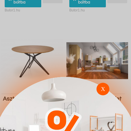
boltba
boltba
Butor1.hu
Butor1.hu
X
Asztal Houston 541
Ifjúsági szoba készlet
Akron M118 (Artisan
tölgy Fehér)
108.800 Ft
470.300 Ft
Ugrás a
Részletek
Ugrás a
Részletek