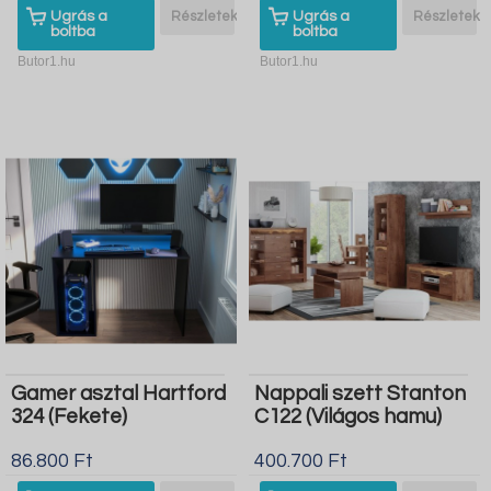
Ugrás a
Részletek
Ugrás a
Részletek
boltba
boltba
Butor1.hu
Butor1.hu
Gamer asztal Hartford
Nappali szett Stanton
324 (Fekete)
C122 (Világos hamu)
86.800 Ft
400.700 Ft