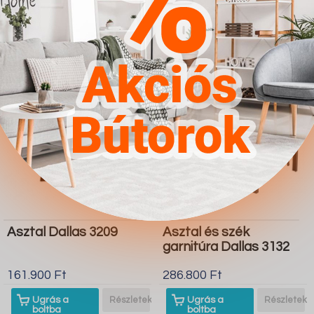
boltba
boltba
Butor1.hu
Butor1.hu
Asztal Dallas 3209
Asztal és szék
garnitúra Dallas 3132
161.900 Ft
286.800 Ft
Ugrás a
Részletek
Ugrás a
Részletek
boltba
boltba