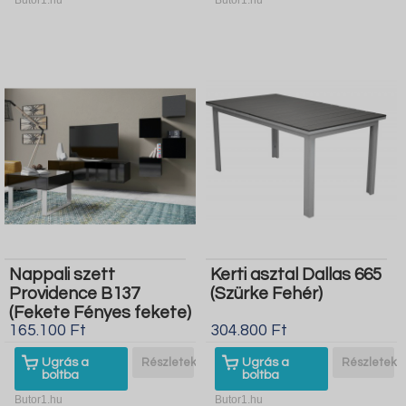
Nappali szett
Kerti asztal Dallas 665
Providence B137
(Szürke Fehér)
(Fekete Fényes fekete)
165.100 Ft
304.800 Ft
Ugrás a
Részletek
Ugrás a
Részletek
boltba
boltba
Butor1.hu
Butor1.hu