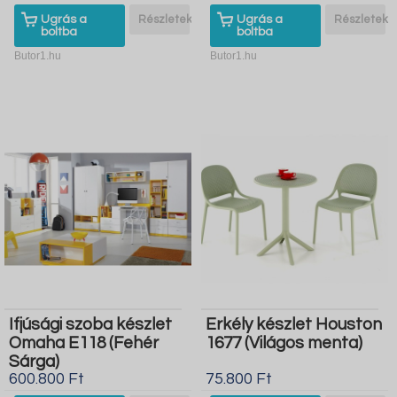
Ugrás a
Részletek
Ugrás a
Részletek
boltba
boltba
Butor1.hu
Butor1.hu
Ifjúsági szoba készlet
Erkély készlet Houston
Omaha E118 (Fehér
1677 (Világos menta)
Sárga)
600.800 Ft
75.800 Ft