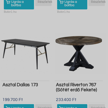
Ugrás a
Részletek
Ugrás a
Részletek
boltba
boltba
Butor1.hu
Butor1.hu
Asztal Dallas 173
Asztal Riverton 767
(Sötét erdő Fekete)
199.700 Ft
233.400 Ft