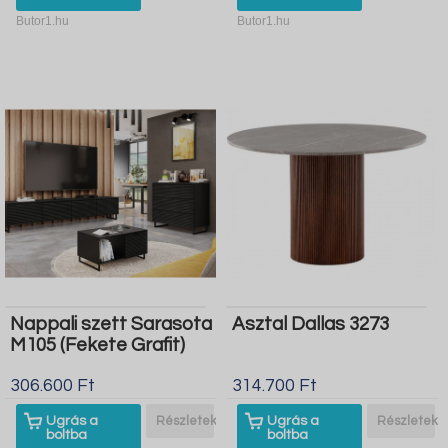
Butor1.hu
Butor1.hu
Nappali szett Sarasota
Asztal Dallas 3273
M105 (Fekete Grafit)
306.600 Ft
314.700 Ft
Ugrás a
Részletek
Ugrás a
Részletek
boltba
boltba