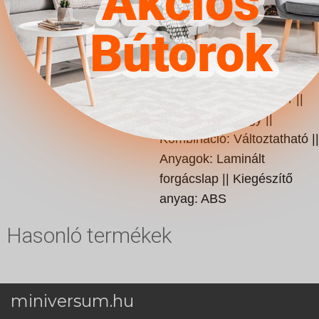
típusa: Kiegészíthető ||
Garnitúra típusa: Egy
ággyal || Garnitúra típusa:
Íróasztallal || Fogantyúk:
Műanyag || Szín: Fehér ||
Szín: Artisan tölgy ||
Kombináció: Változtatható ||
Anyagok: Laminált
forgácslap || Kiegészítő
anyag: ABS
Hasonló termékek
miniversum.hu