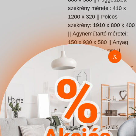
szekrény méretei: 410 x
1200 x 320 || Polcos
szekrény: 1910 x 800 x 400
|| Ágyneműtartó méretei:
150 x 930 x 580 || Anyag
vastagsága: 16 mm ||
X
Lábak: Nem || Matrac
mérete: 900 x 2000 || Súly:
252 kg || Matrac: Nem ||
Ágyrács: Igen || Rács típus:
Keret nélkül ||
Ágyneműtartó: Igen ||
Szekrényajtók: Pántos ||
Polcok: Igen || Garnitúra
típusa: További kapcsolódó
termékekkel || Garnitúra