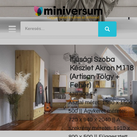
Ifjúsági Szoba
Készlet Akron M118
(Artisan Tölgy +
Fehér)
470.300 Ft
Asztal méret: 1530 x 1500 x
500 || Ágykeret méretei:
720 x 940 x 2040 || A
szekrény méretei: 1910 x
800 x 500 || Függesztett