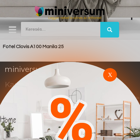
Fotel Clovis A100 Manila 25
miniversum.hu
X
Kapcsolat
Impresszum
Trend
Ez a weboldal affiliate marketing rendszerben működik. A vásárlások után jutalék
alapú elszámolás történik.