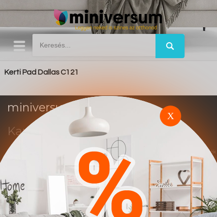
Kerti Pad Dallas C121
miniversum.hu
X
Kapcsolat
Impresszum
Trend
Ez a weboldal affiliate marketing rendszerben működik. A vásárlások után jutalék
alapú elszámolás történik.