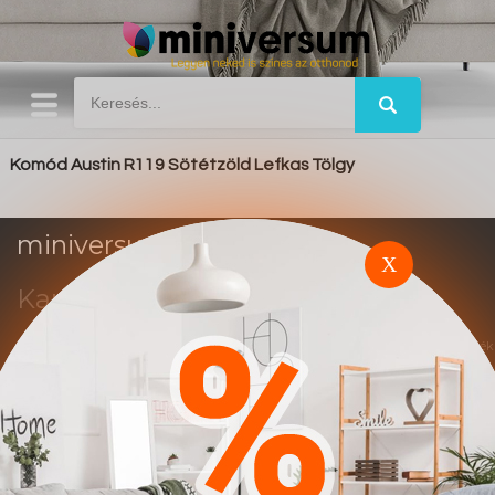
Komód Austin R119 Sötétzöld Lefkas Tölgy
miniversum.hu
X
Kapcsolat
Impresszum
Trend
Ez a weboldal affiliate marketing rendszerben működik. A vásárlások után jutalék
alapú elszámolás történik.