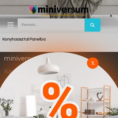
Konyhaasztal Panelba
miniversum.hu
X
Kapcsolat
Impresszum
Trend
Ez a weboldal affiliate marketing rendszerben működik. A vásárlások után jutalék
alapú elszámolás történik.