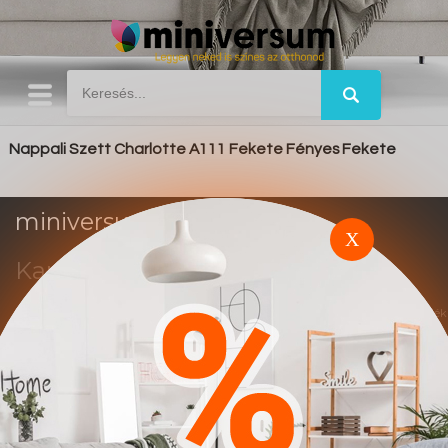
Nappali Szett Charlotte A111 Fekete Fényes Fekete
miniversum.hu
X
Kapcsolat
Impresszum
Trend
Ez a weboldal affiliate marketing rendszerben működik. A vásárlások után jutalék
alapú elszámolás történik.