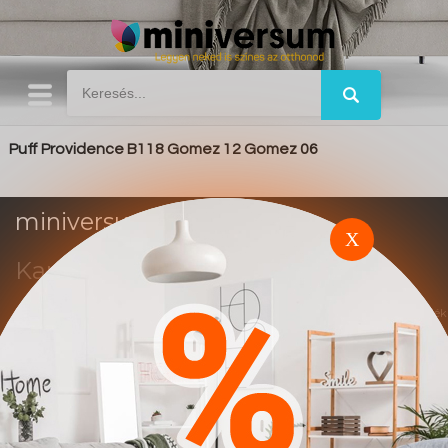
Puff Providence B118 Gomez 12 Gomez 06
miniversum.hu
X
Kapcsolat
Impresszum
Trend
Ez a weboldal affiliate marketing rendszerben működik. A vásárlások után jutalék
alapú elszámolás történik.