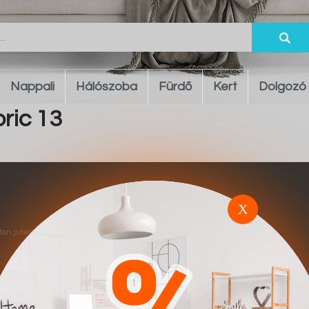
Nappali
Hálószoba
Fürdő
Kert
Dolgozó
ric 13
X
án jutalék alapú elszámolás történik.