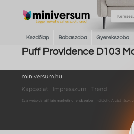
Kezdőlap
Babaszoba
Gyerekszoba
Puff Providence D103 Mo
miniversum.hu
Kapcsolat
Impresszum
Trend
Ez a weboldal affiliate marketing rendszerben működik. A vásárlások ut