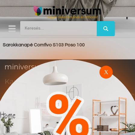
Sarokkanapé Comfivo S103 Poso 100
miniversum.hu
X
Kapcsolat
Impresszum
Trend
Ez a weboldal affiliate marketing rendszerben működik. A vásárlások után jutalék
alapú elszámolás történik.