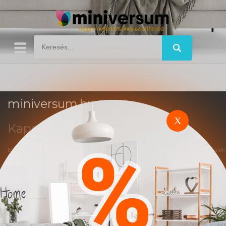
miniversum.hu
X
Kapcsolat
Impresszum
Trend
Ez a weboldal affiliate marketing rendszerben működik. A vásárlások után jutalék
alapú elszámolás történik.