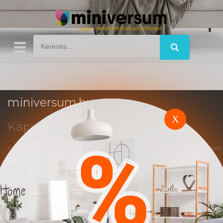
miniversum.hu
X
Kapcsolat
Impresszum
Trend
Ez a weboldal affiliate marketing rendszerben működik. A vásárlások után jutalék
alapú elszámolás történik.