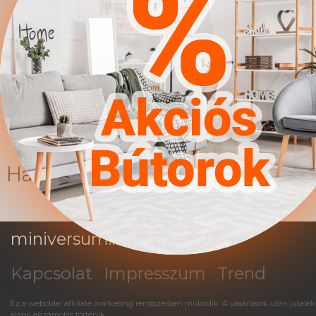
|| Tükör: Nem ||
Szekrényajtók: Pántos ||
Fogantyúk: Műanyag ||
Szín: Fehér || Szín: Világos
rózsaszín || Anyagok:
Laminált forgácslap ||
Kiegészítő anyag: ABS
Hasonló termékek
miniversum.hu
Kapcsolat
Impresszum
Trend
Ez a weboldal affiliate marketing rendszerben működik. A vásárlások után jutalék
alapú elszámolás történik.