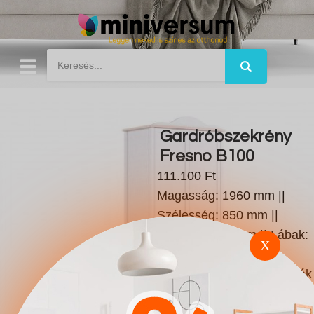
Gardróbszekrény
Fresno B100
111.100 Ft
Magasság: 1960 mm ||
Szélesség: 850 mm ||
Mélység: 520 mm || Lábak:
X
Laminált forgácslap ||
Polcok száma: 1 db. || Ajtók
száma: 2 db. || Fiókok
száma: 1 db. || Súly: 61 kg