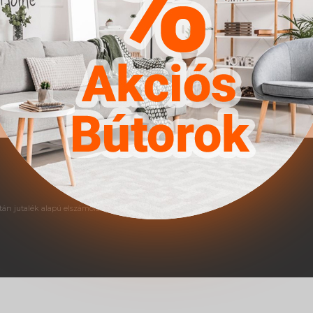
án jutalék alapú elszámolás történik.