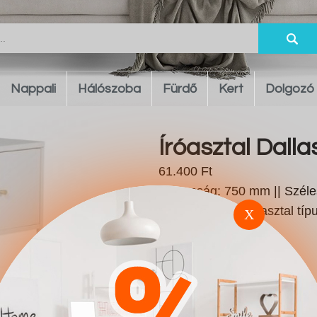
Nappali
Hálószoba
Fürdő
Kert
Dolgozó
Íróasztal Dalla
61.400 Ft
Magasság: 750 mm || Széles
száma: 1 db. || Íróasztal tí
X