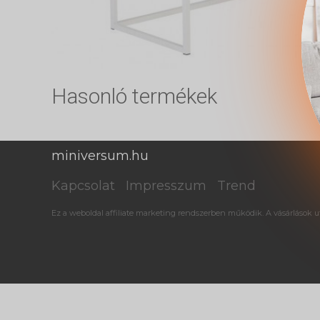
Hasonló termékek
miniversum.hu
Kapcsolat
Impresszum
Trend
Ez a weboldal affiliate marketing rendszerben működik. A vásárlások ut