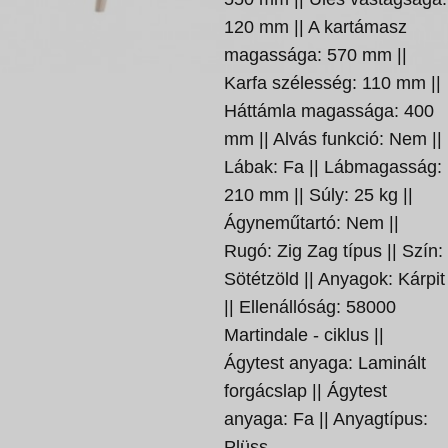
120 mm || A kartámasz
magassága: 570 mm ||
Karfa szélesség: 110 mm ||
Háttámla magassága: 400
mm || Alvás funkció: Nem ||
Lábak: Fa || Lábmagasság:
210 mm || Súly: 25 kg ||
Ágyneműtartó: Nem ||
Rugó: Zig Zag típus || Szín:
Sötétzöld || Anyagok: Kárpit
|| Ellenállóság: 58000
Martindale - ciklus ||
Ágytest anyaga: Laminált
forgácslap || Ágytest
anyaga: Fa || Anyagtípus:
Plüss