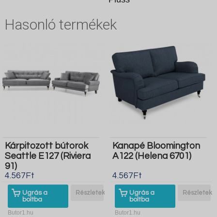
Hasonló termékek
Kárpitozott bútorok
Kanapé Bloomington
Seattle E127 (Riviera
A122 (Helena 6701)
91)
4.567Ft
4.567Ft
Ugrás a
Részletek
Ugrás a
Részletek
boltba
boltba
Butor1.hu
Butor1.hu