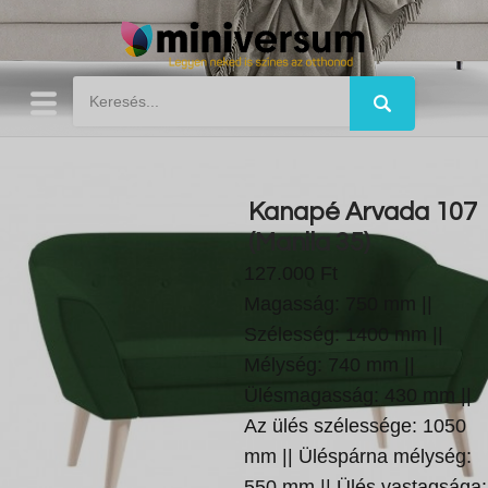
Kanapé Arvada 107
(Manila 35)
127.000 Ft
Magasság: 750 mm ||
Szélesség: 1400 mm ||
Mélység: 740 mm ||
Ülésmagasság: 430 mm ||
Az ülés szélessége: 1050
mm || Üléspárna mélység:
550 mm || Ülés vastagsága: