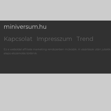
miniversum.hu
Kapcsolat
Impresszum
Trend
Ez a weboldal affiliate marketing rendszerben működik. A vásárlások után jutalék
alapú elszámolás történik.