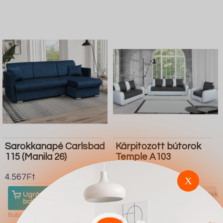
Sarokkanapé Carlsbad
Kárpitozott bútorok
115 (Manila 26)
Temple A103
4.567Ft
4.567Ft
X
Ugrás a
Részletek
Ugrás a
Részletek
boltba
boltba
Butor1.hu
Butor1.hu