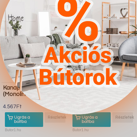
Kanapé Seattle K108
Kanapé Comfivo S105
(Monolith 77)
(Poso 14)
4.567Ft
4.567Ft
Ugrás a
Részletek
Ugrás a
Részletek
boltba
boltba
Butor1.hu
Butor1.hu