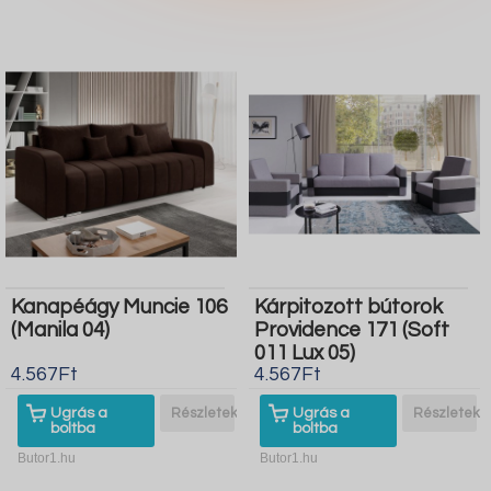
Kanapéágy Muncie 106
Kárpitozott bútorok
(Manila 04)
Providence 171 (Soft
011 Lux 05)
4.567Ft
4.567Ft
Ugrás a
Részletek
Ugrás a
Részletek
boltba
boltba
Butor1.hu
Butor1.hu