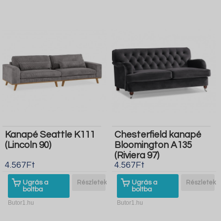
Kanapé Seattle K111
Chesterfield kanapé
(Lincoln 90)
Bloomington A135
(Riviera 97)
4.567Ft
4.567Ft
Ugrás a
Részletek
Ugrás a
Részletek
boltba
boltba
Butor1.hu
Butor1.hu