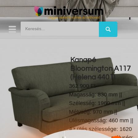
Kanapé
Bloomington A117
(Helena 4401)
362.900 Ft
Magasság: 830 mm ||
Szélesség: 1960 mm ||
Mélység: 970 mm ||
Ülésmagasság: 460 mm ||
Az ülés szélessége: 1620
mm || Üléspárna mélység: