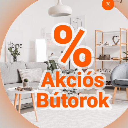
X
530 mm || A kartámasz
magassága: 620 mm ||
Karfa szélesség: 170 mm ||
Alvás funkció: Nem ||
Lábak: Kerekek || Lábak:
Fa || Lábmagasság: 80 mm
|| Ágyneműtartó: Nem ||
Összeszerelve szállítás:
Igen || Rugó: Nem ||
Anyagok: Kárpit ||
Ellenállóság: 29000
Martindale - ciklus ||
Ágytest anyaga: Fa ||
Ágytest anyaga: Laminált
forgácslap