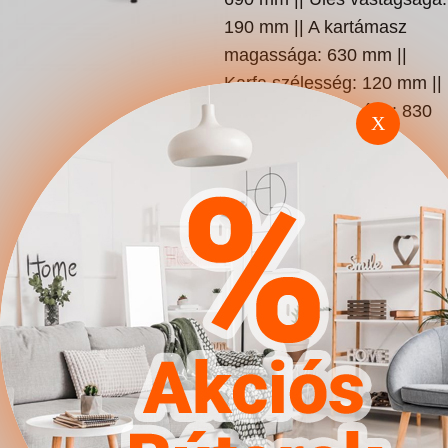
190 mm || A kartámasz
magassága: 630 mm ||
Karfa szélesség: 120 mm ||
Kartámasz mélysége: 830
X
mm || Háttámla
magassága: 450 mm ||
Háttámla vastagsága: 150
mm || Alvás funkció: Nem ||
Lábak: Fém ||
Lábmagasság: 180 mm ||
Súly: 81 kg ||
Ágyneműtartó: Nem ||
Rugó: Nem || Szín:
Sötétzöld || Anyagok: Kárpit
|| Ellenállóság: 40000
Martindale - ciklus ||