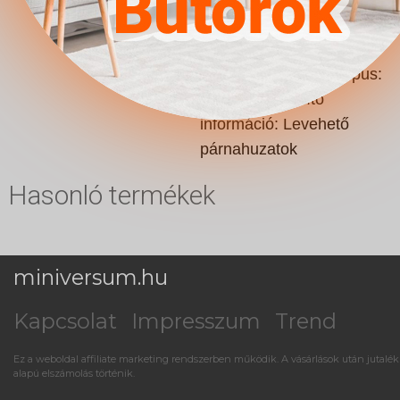
Ágytest anyaga: Laminált
forgácslap || Ágytest
anyaga: Fa || Anyagtípus:
Acél || Kiegészítő
információ: Levehető
párnahuzatok
Hasonló termékek
miniversum.hu
Kapcsolat
Impresszum
Trend
Ez a weboldal affiliate marketing rendszerben működik. A vásárlások után jutalék
alapú elszámolás történik.