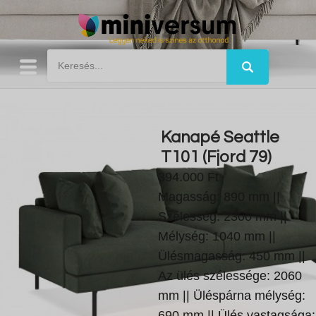
Kanapé Seattle
T101 (Fjord 79)
394.000 Ft
Magasság: 890 mm ||
Szélesség: 2300 mm ||
Mélység: 1040 mm ||
Ülésmagasság: 450 mm ||
Az ülés szélessége: 2060
mm || Üléspárna mélység:
690 mm || Ülés vastagsága: