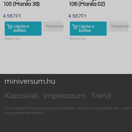
105 (Manila 38)
106 (Manila 02)
4.567Ft
4.567Ft
Ugrás a
Részletek
Ugrás a
Részletek
boltba
boltba
Butor1.hu
Butor1.hu
miniversum.hu
Kapcsolat
Impresszum
Trend
Ez a weboldal affiliate marketing rendszerben működik. A vásárlások után jutalék
alapú elszámolás történik.