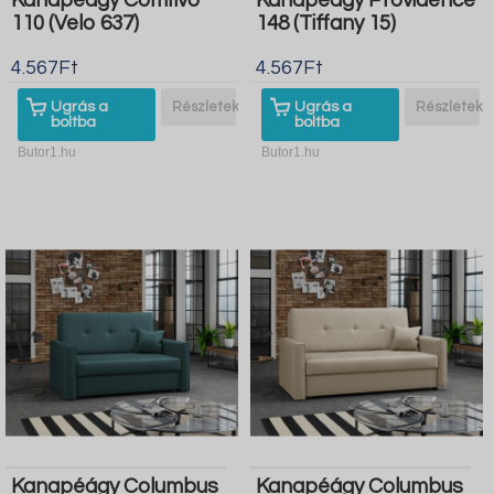
Kanapéágy Comfivo
Kanapéágy Providence
110 (Velo 637)
148 (Tiffany 15)
4.567Ft
4.567Ft
Ugrás a
Részletek
Ugrás a
Részletek
boltba
boltba
Butor1.hu
Butor1.hu
Kanapéágy Columbus
Kanapéágy Columbus