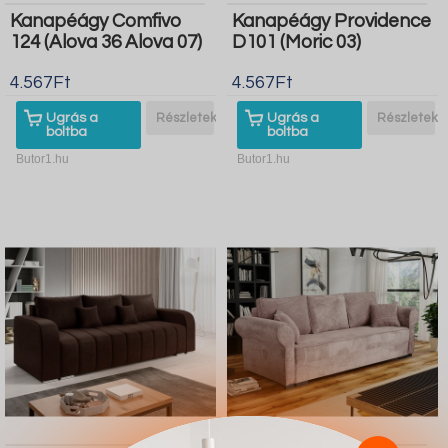
Kanapéágy Comfivo
Kanapéágy Providence
124 (Alova 36 Alova 07)
D101 (Moric 03)
4.567Ft
4.567Ft
Ugrás a
Részletek
Ugrás a
Részletek
boltba
boltba
Butor1.hu
Butor1.hu