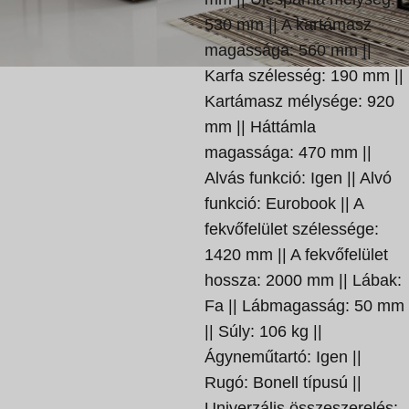
530 mm || A kartámasz
magassága: 560 mm ||
Karfa szélesség: 190 mm ||
Kartámasz mélysége: 920
mm || Háttámla
magassága: 470 mm ||
Alvás funkció: Igen || Alvó
funkció: Eurobook || A
fekvőfelület szélessége:
1420 mm || A fekvőfelület
hossza: 2000 mm || Lábak:
Fa || Lábmagasság: 50 mm
|| Súly: 106 kg ||
Ágyneműtartó: Igen ||
Rugó: Bonell típusú ||
Univerzális összeszerelés: