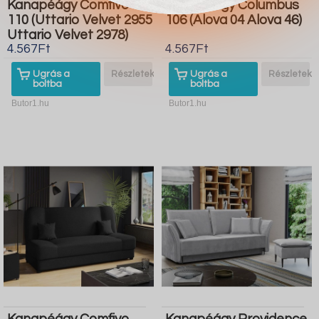
Kanapéágy Comfivo
Kanapéágy Columbus
110 (Uttario Velvet 2955
106 (Alova 04 Alova 46)
Uttario Velvet 2978)
4.567Ft
4.567Ft
Ugrás a
Részletek
Ugrás a
Részletek
boltba
boltba
Butor1.hu
Butor1.hu