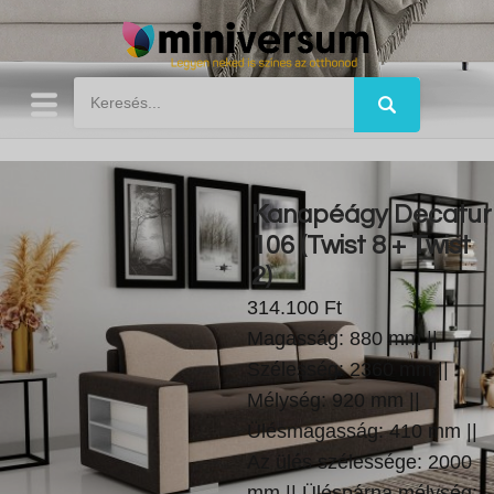
Kanapéágy Decatur
106 (Twist 8 + Twist
2)
314.100 Ft
Magasság: 880 mm ||
Szélesség: 2360 mm ||
Mélység: 920 mm ||
Ülésmagasság: 410 mm ||
Az ülés szélessége: 2000
mm || Üléspárna mélység: