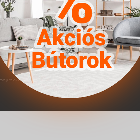
án jutalék alapú elszámolás történik.