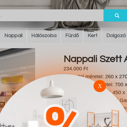
Nappali
Hálószoba
Fürdő
Kert
Dolgozó
Nappali Szett 
234.000 Ft
Tv asztal méretei: 260 x 27
250 || Kirakat méretei: 700
X
200 || Asztal méretei: 450 x
Lábmagasság: 20 mm || Garni
Kiegészíthető || Szín: Beton
Vezetett szám: 2 db. (külön 
Anyagok: Laminált forgácsla