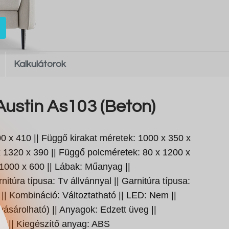
Kalkulátorok
Austin As103 (Beton)
00 x 410 || Függő kirakat méretek: 1000 x 350 x
 x 1320 x 390 || Függő polcméretek: 80 x 1200 x
 1000 x 600 || Lábak: Műanyag ||
túra típusa: Tv állvánnyal || Garnitúra típusa:
 || Kombináció: Változtatható || LED: Nem ||
vásárolható) || Anyagok: Edzett üveg ||
p || Kiegészítő anyag: ABS