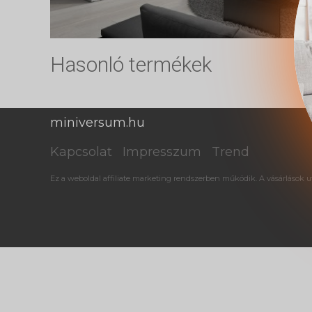
Hasonló termékek
miniversum.hu
Kapcsolat
Impresszum
Trend
Ez a weboldal affiliate marketing rendszerben működik. A vásárlások ut