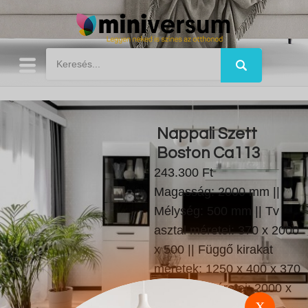
Nappali Szett
Boston Ca113
243.300 Ft
Magasság: 2000 mm ||
Mélység: 500 mm || Tv
asztal méretei: 370 x 2000
x 500 || Függő kirakat
méretek: 1250 x 400 x 370
|| Kirakat méretei: 2000 x
X
600 x 400 || Függő