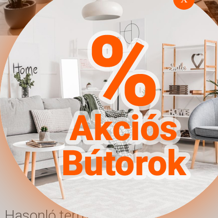
polcméretek: 250 x 1000 x
200 || Lábak: Műanyag ||
Garnitúra típusa: Tv
állvánnyal || Garnitúra
típusa: További kapcsolódó
termékekkel || Garnitúra
típusa: Kiegészíthető || Fék:
Igen || Szín: Fekete || Szín:
Fényes fehér || Kombináció:
Változtatható || Vezetett
szám: 4 db. (külön
vásárolható) || Anyagok:
Laminált forgácslap ||
Anyagok: Edzett üveg
Hasonló termékek