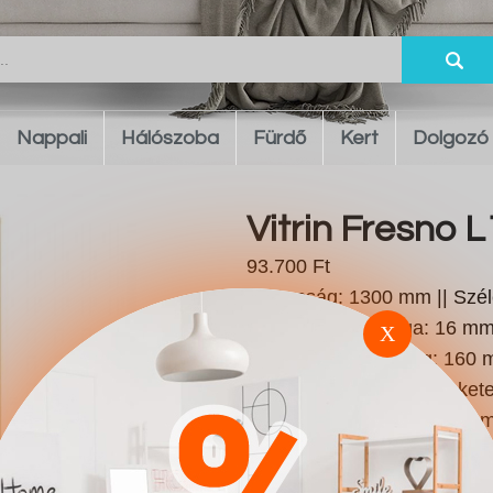
Nappali
Hálószoba
Fürdő
Kert
Dolgozó
Vitrin Fresno 
93.700 Ft
Magasság: 1300 mm || Szél
burkolat vastagsága: 16 mm 
X
Fém || Lábmagasság: 160 mm 
|| Szín: Tölgy || Szín: Fek
farostlemez || Anyagok: Lami
Kiegészítő anyag: ABS