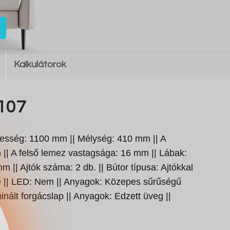
Kalkulátorok
L107
esség: 1100 mm || Mélység: 410 mm || A
|| A felső lemez vastagsága: 16 mm || Lábak:
|| Ajtók száma: 2 db. || Bútor típusa: Ajtókkal
ete || LED: Nem || Anyagok: Közepes sűrűségű
nált forgácslap || Anyagok: Edzett üveg ||