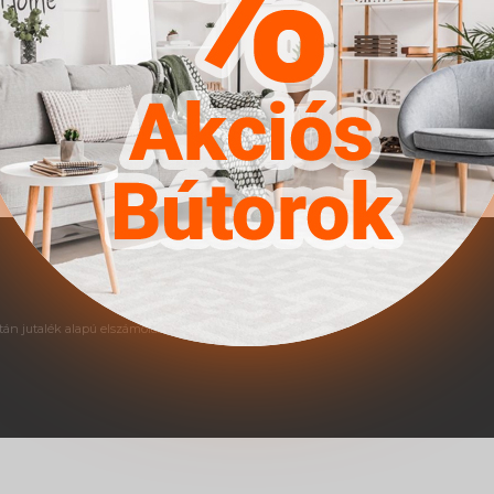
án jutalék alapú elszámolás történik.