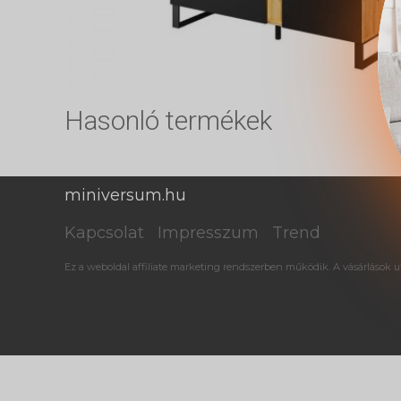
Hasonló termékek
miniversum.hu
Kapcsolat
Impresszum
Trend
Ez a weboldal affiliate marketing rendszerben működik. A vásárlások ut