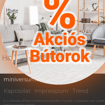
Fiókos || Bútor típusa:
Ajtókkal || Szín: Sonoma
tölgy || Szín: Fényes fehér ||
Anyagok: Laminált
forgácslap || Anyagok:
Edzett üveg || Kiegészítő
anyag: ABS
Hasonló termékek
miniversum.hu
Kapcsolat
Impresszum
Trend
Ez a weboldal affiliate marketing rendszerben működik. A vásárlások után jutalék
alapú elszámolás történik.