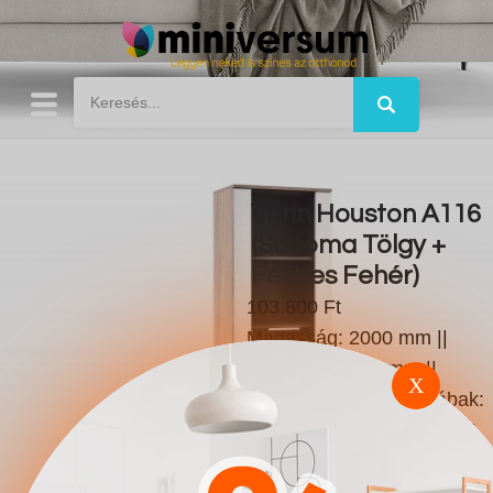
Vitrin Houston A116
(Sonoma Tölgy +
Fényes Fehér)
103.800 Ft
Magasság: 2000 mm ||
Szélesség: 600 mm ||
X
Mélység: 400 mm || Lábak:
Műanyag || Ajtók száma: 1
db. || Fiókok száma: 2 db. ||
Súly: 53 kg || Bútor típusa: