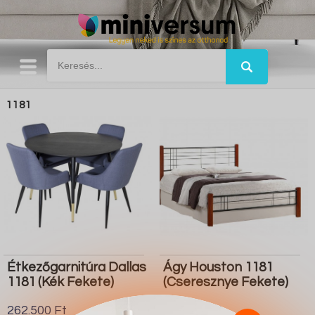
1181
Étkezőgarnitúra Dallas
Ágy Houston 1181
1181 (Kék Fekete)
(Cseresznye Fekete)
262.500 Ft
100.700 Ft