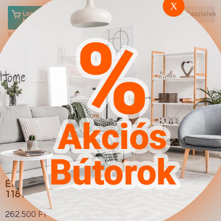
X
Ugrás a
Részletek
Ugrás a
Részletek
boltba
boltba
Butor1.hu
Butor1.hu
Étkezőgarnitúra Dallas
1181 (Szürke Fekete)
262.500 Ft