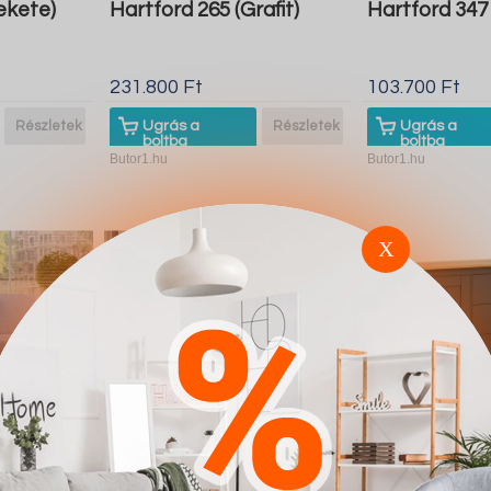
ekete)
Hartford 265 (Grafit)
Hartford 347
231.800 Ft
103.700 Ft
Részletek
Ugrás a
Részletek
Ugrás a
boltba
boltba
Butor1.hu
Butor1.hu
X
vidence
Kanapéágy Providence
Komód Bost
x 05)
164 (Soft 066 Lux 02)
(Grafit Artisa