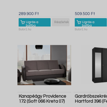
289.900 Ft
509.500 Ft
Ugrás a
Részletek
Ugrás a
boltba
boltba
Butor1.hu
Butor1.hu
Kanapéágy Providence
Gardróbszekré
172 (Soft 066 Kreta 07)
Hartford 396 (F