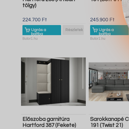
tölgy)
224.700 Ft
245.900 Ft
Ugrás a
Részletek
Ugrás a
boltba
boltba
Butor1.hu
Butor1.hu
Előszoba garnitúra
Sarokkanapé C
Hartford 387 (Fekete)
191 (Twist 21)