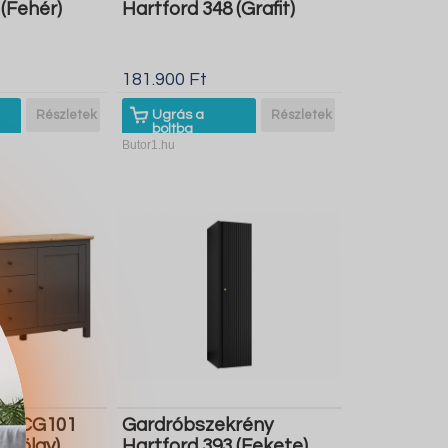
 (Fehér)
Hartford 348 (Grafit)
181.900 Ft
Részletek
Ugrás a
Részletek
boltba
Butor1.hu
on CG101
Gardróbszekrény
n tölgy)
Hartford 393 (Fekete)