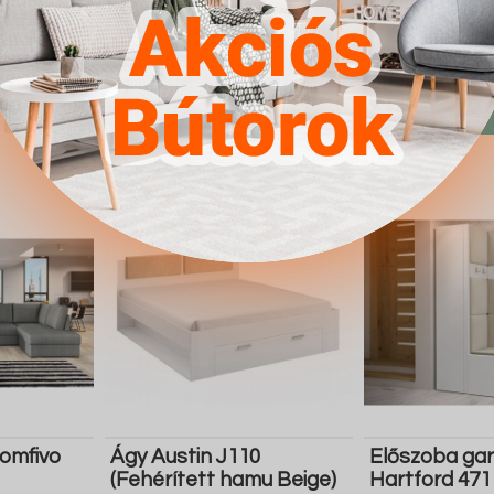
245.900 Ft
144.300 Ft
Részletek
Ugrás a
Részletek
Ugrás a
boltba
boltba
Butor1.hu
Butor1.hu
omfivo
Ágy Austin J110
Előszoba gar
(Fehérített hamu Beige)
Hartford 471