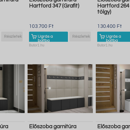
Hartford 347 (Grafit)
Hartford 264 
tölgy)
103.700 Ft
130.400 Ft
Részletek
Ugrás a
Részletek
Ugrás a
boltba
boltba
Butor1.hu
Butor1.hu
túra
Előszoba garnitúra
Előszoba gar