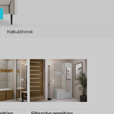
Kalkulátorok
nitúra
Előszoba garnitúra