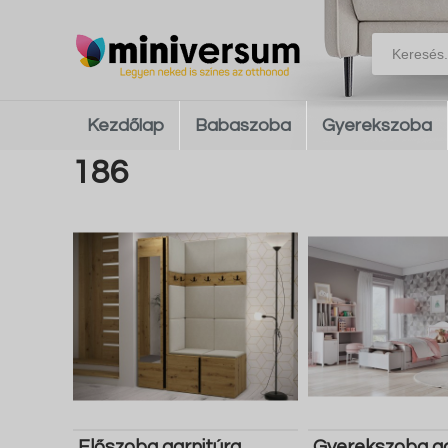
Kezdőlap
Babaszoba
Gyerekszoba
186
Előszoba garnitúra
Gyerekszoba ga