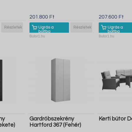
201.800 Ft
207.600 Ft
Részletek
Ugrás a
Részletek
Ugrás a
boltba
boltba
Butor1.hu
Butor1.hu
ny
Gardróbszekrény
Kerti bútor D
ekete)
Hartford 367 (Fehér)