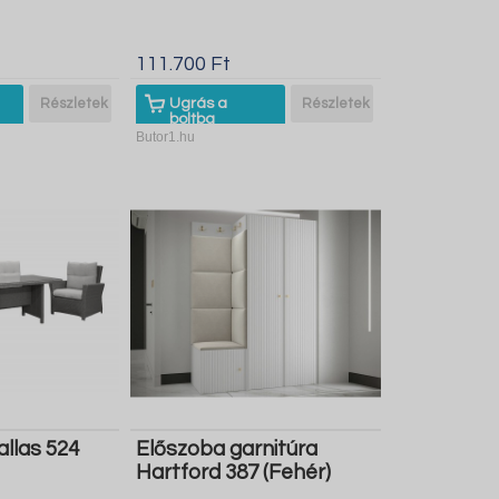
111.700 Ft
Részletek
Ugrás a
Részletek
boltba
Butor1.hu
allas 524
Előszoba garnitúra
Hartford 387 (Fehér)