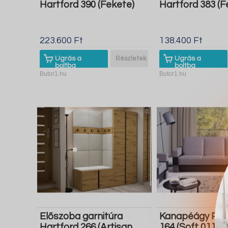
Hartford 390 (Fekete)
Hartford 383 (F
223.600 Ft
138.400 Ft
Ugrás a
Részletek
Ugrás a
boltba
boltba
Butor1.hu
Butor1.hu
Előszoba garnitúra
Kanapéágy Pro
Hartford 266 (Artisan
164 (Soft 011 Lu