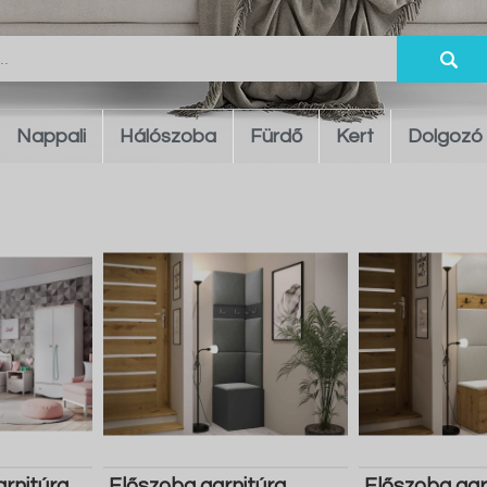
Nappali
Hálószoba
Fürdő
Kert
Dolgozó
rnitúra
Előszoba garnitúra
Előszoba gar