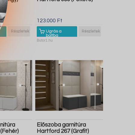
123.000 Ft
Részletek
Ugrás a
Részletek
boltba
Butor1.hu
nitúra
Előszoba garnitúra
 (Fehér)
Hartford 267 (Grafit)