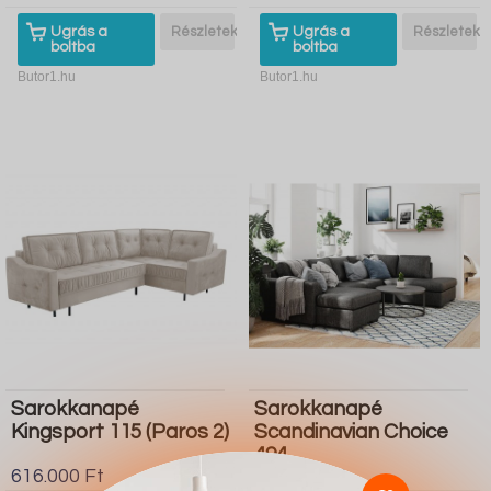
Ugrás a
Részletek
Ugrás a
Részletek
boltba
boltba
Butor1.hu
Butor1.hu
Sarokkanapé
Sarokkanapé
Kingsport 115 (Paros 2)
Scandinavian Choice
494
616.000 Ft
550.500 Ft