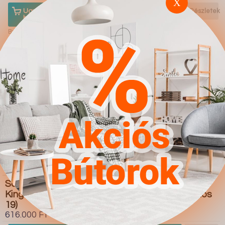
X
Ugrás a
Részletek
Ugrás a
Részletek
boltba
boltba
Butor1.hu
Butor1.hu
Sarokkanapé
Sarokkanapé
Kingsport 115 (Kronos
Kingsport 115 (Kronos
19)
02)
616.000 Ft
616.000 Ft