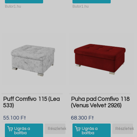
Butor1.hu
Butor1.hu
Puff Comfivo 115 (Lea
Puha pad Comfivo 118
533)
(Venus Velvet 2926)
55.100 Ft
68.300 Ft
Ugrás a
Részletek
Ugrás a
Részletek
boltba
boltba