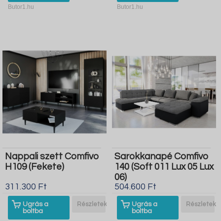
Butor1.hu
Butor1.hu
Nappali szett Comfivo
Sarokkanapé Comfivo
H109 (Fekete)
140 (Soft 011 Lux 05 Lux
06)
311.300 Ft
504.600 Ft
Ugrás a
Részletek
Ugrás a
Részletek
boltba
boltba