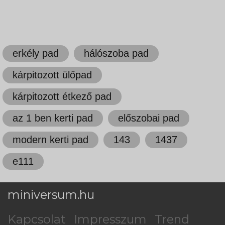
erkély pad
hálószoba pad
kárpitozott ülőpad
kárpitozott étkező pad
az 1 ben kerti pad
előszobai pad
modern kerti pad
143
1437
e111
miniversum.hu
Kapcsolat
Impresszum
Trend