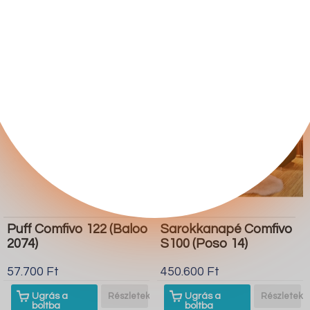
boltba
boltba
Butor1.hu
Butor1.hu
Puff Comfivo 122 (Baloo
Sarokkanapé Comfivo
2074)
S100 (Poso 14)
57.700 Ft
450.600 Ft
Ugrás a
Részletek
Ugrás a
Részletek
boltba
boltba