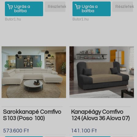
Ugrás a
Részletek
Ugrás a
Részletek
boltba
boltba
Butor1.hu
Butor1.hu
Sarokkanapé Comfivo
Kanapéágy Comfivo
S103 (Poso 100)
124 (Alova 36 Alova 07)
573.600 Ft
141.100 Ft