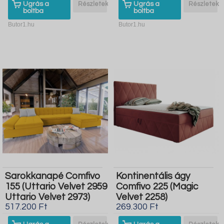
Ugrás a
Részletek
Ugrás a
Részletek
boltba
boltba
Butor1.hu
Butor1.hu
Sarokkanapé Comfivo
Kontinentális ágy
155 (Uttario Velvet 2959
Comfivo 225 (Magic
Uttario Velvet 2973)
Velvet 2258)
517.200 Ft
269.300 Ft