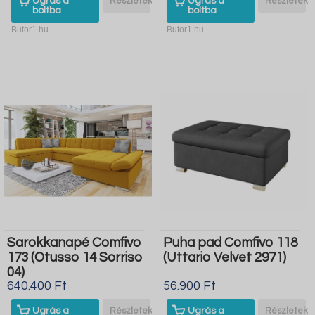
Ugrás a
Részletek
Ugrás a
Részletek
boltba
boltba
Butor1.hu
Butor1.hu
Sarokkanapé Comfivo
Puha pad Comfivo 118
173 (Otusso 14 Sorriso
(Uttario Velvet 2971)
04)
640.400 Ft
56.900 Ft
Ugrás a
Részletek
Ugrás a
Részletek