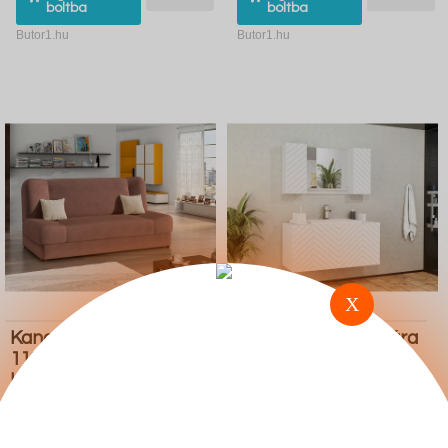
boltba
boltba
Butor1.hu
Butor1.hu
X
Kanapéágy Comfivo
Fürdőszoba garnitúra
110 (Uttario Velvet 2955
Comfivo E102 (Fehér)
Uttario Velvet 2978)
147.500 Ft
232.700 Ft
Ugrás a
Részletek
Ugrás a
Részletek