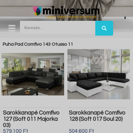
Puha Pad Comfivo 143 Otusso 11
Sarokkanapé Comfivo
Sarokkanapé Comfivo
127 (Soft 011 Majorka
128 (Soft 017 Soul 20)
03)
579.100 Ft
504.600 Ft