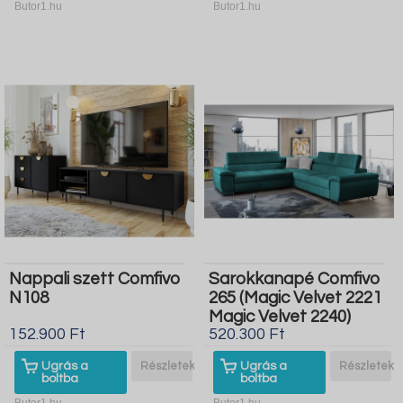
Butor1.hu
Butor1.hu
Nappali szett Comfivo
Sarokkanapé Comfivo
N108
265 (Magic Velvet 2221
Magic Velvet 2240)
152.900 Ft
520.300 Ft
Ugrás a
Részletek
Ugrás a
Részletek
boltba
boltba
Butor1.hu
Butor1.hu