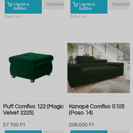
Ugrás a
Részletek
Ugrás a
Részletek
boltba
boltba
Butor1.hu
Butor1.hu
Puff Comfivo 122 (Magic
Kanapé Comfivo S105
Velvet 2225)
(Poso 14)
57.700 Ft
206.000 Ft