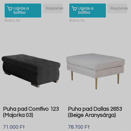
Ugrás a
Részletek
Ugrás a
Részletek
boltba
boltba
Butor1.hu
Butor1.hu
Puha pad Comfivo 123
Puha pad Dallas 2653
(Majorka 03)
(Beige Aranysárga)
71.000 Ft
78.700 Ft