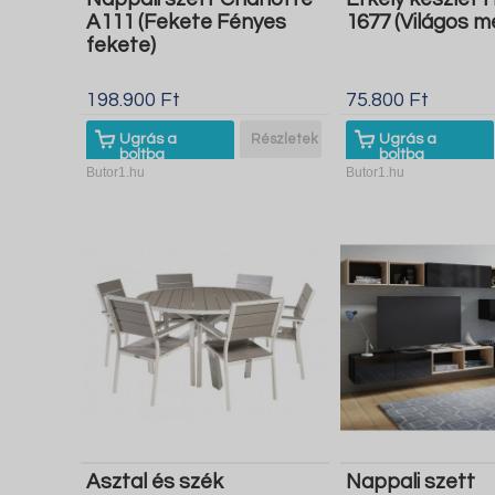
A111 (Fekete Fényes
1677 (Világos m
fekete)
198.900 Ft
75.800 Ft
Ugrás a
Részletek
Ugrás a
boltba
boltba
Butor1.hu
Butor1.hu
Asztal és szék
Nappali szett