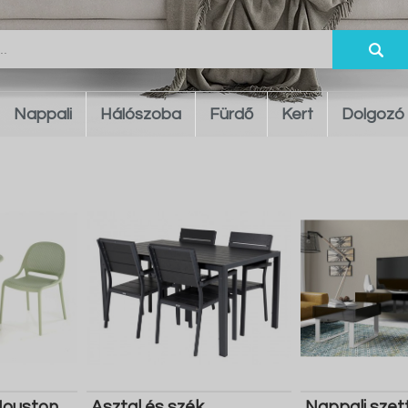
Nappali
Hálószoba
Fürdő
Kert
Dolgozó
 Houston
Asztal és szék
Nappali szet