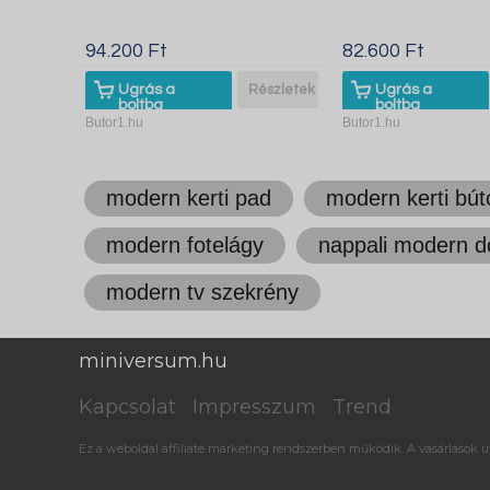
94.200 Ft
82.600 Ft
Ugrás a
Részletek
Ugrás a
boltba
boltba
Butor1.hu
Butor1.hu
modern kerti pad
modern kerti bút
modern fotelágy
nappali modern d
modern tv szekrény
miniversum.hu
Kapcsolat
Impresszum
Trend
Ez a weboldal affiliate marketing rendszerben működik. A vásárlások ut