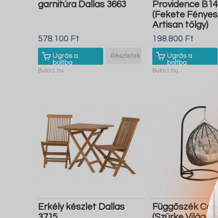
garnitúra Dallas 3663
Providence B14
(Fekete Fényes
Artisan tölgy)
578.100 Ft
198.800 Ft
Ugrás a
Részletek
Ugrás a
boltba
boltba
Butor1.hu
Butor1.hu
Erkély készlet Dallas
Függőszék Comf
3715
(Szürke Világos