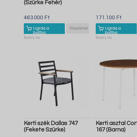
(Szürke Fehér)
463.000 Ft
171.100 Ft
Ugrás a
Részletek
Ugrás a
boltba
boltba
Butor1.hu
Butor1.hu
Kerti szék Dallas 747
Kerti asztal Cor
(Fekete Szürke)
167 (Barna)