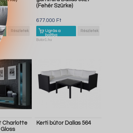
(Fehér Szürke)
677.000 Ft
Részletek
Ugrás a
Részletek
boltba
Butor1.hu
t Charlotte
Kerti bútor Dallas 564
 Gloss