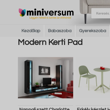
Kezdőlap
Babaszoba
Gyerekszoba
Modern Kerti Pad
Nappali szett Charlotte
Erkély készlet