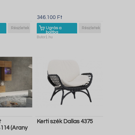
346.100 Ft
Részletek
Ugrás a
Részletek
boltba
Butor1.hu
t
Kerti szék Dallas 4375
114 (Arany