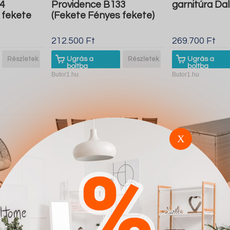
4
Providence B133
garnitúra Dal
 fekete
(Fekete Fényes fekete)
212.500 Ft
269.700 Ft
Részletek
Ugrás a
Részletek
Ugrás a
boltba
boltba
Butor1.hu
Butor1.hu
X
ivo 325
Asztal és szék
Kerti tároló
szürke)
garnitúra Dallas 506
Dallas 1065 (