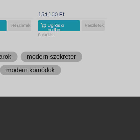
154.100 Ft
Részletek
Ugrás a
Részletek
boltba
Butor1.hu
arok
modern szekreter
modern komódok