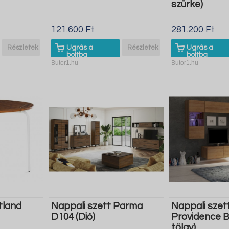
szürke)
121.600 Ft
281.200 Ft
Részletek
Ugrás a
Részletek
Ugrás a
boltba
boltba
Butor1.hu
Butor1.hu
tland
Nappali szett Parma
Nappali szet
D104 (Dió)
Providence B
tölgy)