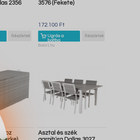
las 2356
3576 (Fekete)
172.100 Ft
Részletek
Ugrás a
Részletek
boltba
Butor1.hu
doboz
Asztal és szék
Szürke)
garnitúra Dallas 3027