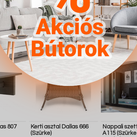
551.100 Ft
99.900 Ft
Részletek
Ugrás a
Részletek
Ugrás a
boltba
boltba
Butor1.hu
Butor1.hu
las 807
Kerti asztal Dallas 666
Nappali szet
(Szürke)
A115 (Szürke