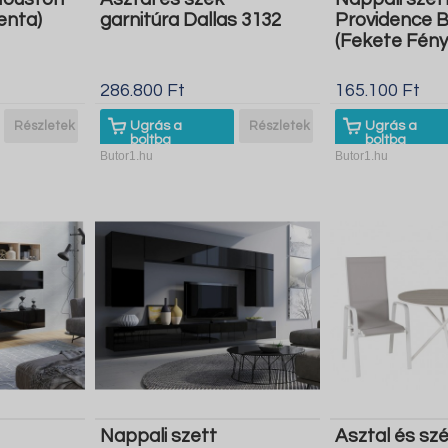
enta)
garnitúra Dallas 3132
Providence 
(Fekete Fény
286.800 Ft
165.100 Ft
Részletek
Ugrás a
Részletek
Ugrás a
boltba
boltba
Butor1.hu
Butor1.hu
Nappali szett
Asztal és sz