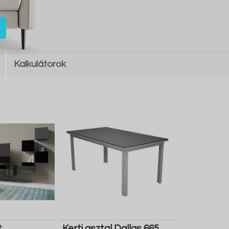
Kalkulátorok
t
Kerti asztal Dallas 665