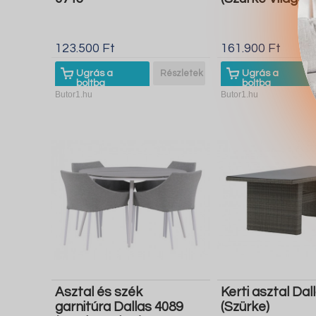
123.500 Ft
161.900 Ft
Ugrás a
Részletek
Ugrás a
boltba
boltba
Butor1.hu
Butor1.hu
Asztal és szék
Kerti asztal Dal
garnitúra Dallas 4089
(Szürke)