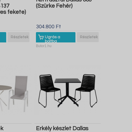
B137
(Szürke Fehér)
es fekete)
304.800 Ft
Részletek
Ugrás a
Részletek
boltba
Butor1.hu
ék
Erkély készlet Dallas