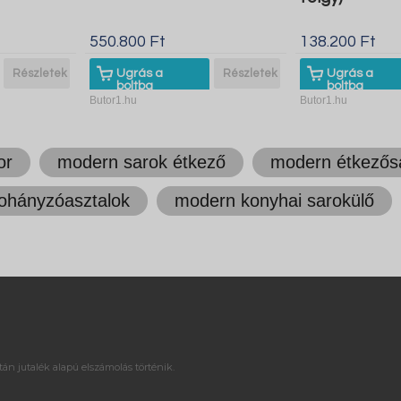
550.800 Ft
138.200 Ft
Részletek
Ugrás a
Részletek
Ugrás a
boltba
boltba
Butor1.hu
Butor1.hu
or
modern sarok étkező
modern étkezős
ohányzóasztalok
modern konyhai sarokülő
án jutalék alapú elszámolás történik.