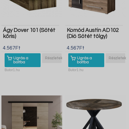
Ágy Dover 101 (Sötét
Komód Austin AD102
kőris)
(Dió Sötét tölgy)
4.567Ft
4.567Ft
Ugrás a
Részletek
Ugrás a
Részletek
boltba
boltba
Butor1.hu
Butor1.hu