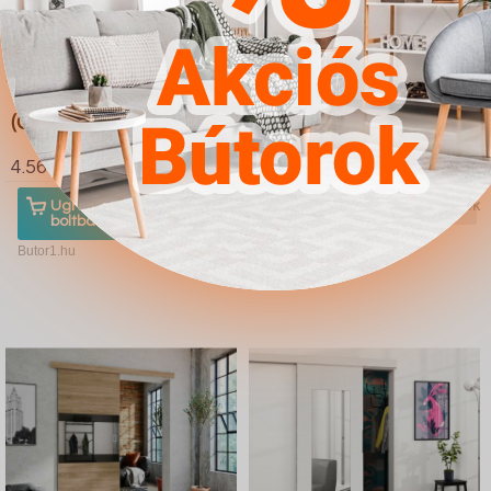
Tolóajtók Dover 170
Tolóajtók Dover 153
(Craft tölgy)
(Antracit)
4.567Ft
4.567Ft
Ugrás a
Részletek
Ugrás a
Részletek
boltba
boltba
Butor1.hu
Butor1.hu