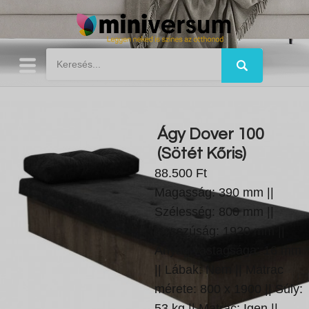
Ágy Dover 100
(Sötét Kőris)
88.500 Ft
Magasság: 390 mm ||
Szélesség: 800 mm ||
Hosszúság: 1920 mm ||
Anyag vastagsága: 16 mm
|| Lábak: Nem || Matrac
mérete: 800 x 1900 || Súly:
53 kg || Matrac: Igen ||