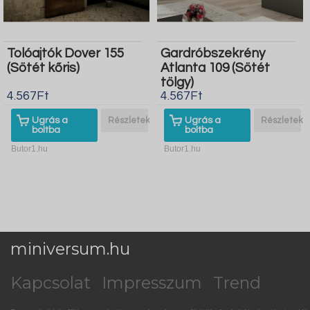
Tolóajtók Dover 155
Gardróbszekrény
(Sötét kőris)
Atlanta 109 (Sötét
tölgy)
4.567Ft
4.567Ft
Ugrás a
Részletek
Ugrás a
Részletek
boltba
boltba
Butor1.hu
Butor1.hu
miniversum.hu
Kapcsolat
Impresszum
Trend