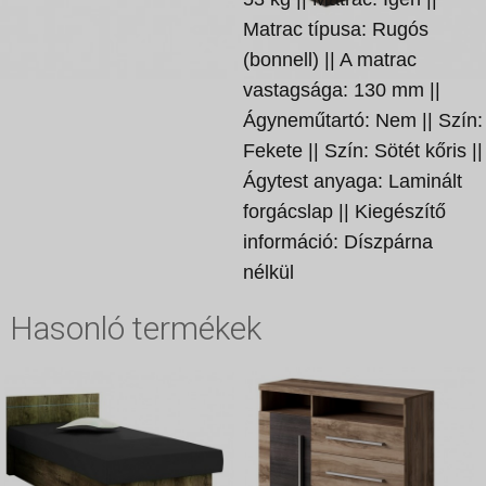
Matrac típusa: Rugós
(bonnell) || A matrac
vastagsága: 130 mm ||
Ágyneműtartó: Nem || Szín:
Fekete || Szín: Sötét kőris ||
Ágytest anyaga: Laminált
forgácslap || Kiegészítő
információ: Díszpárna
nélkül
Hasonló termékek