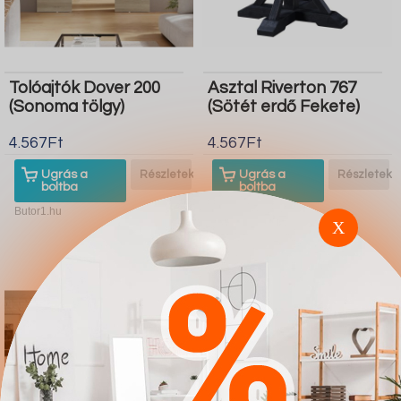
Tolóajtók Dover 200
Asztal Riverton 767
(Sonoma tölgy)
(Sötét erdő Fekete)
4.567Ft
4.567Ft
Ugrás a
Részletek
Ugrás a
Részletek
boltba
boltba
Butor1.hu
Butor1.hu
X