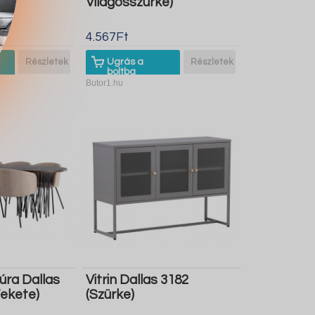
Világosszürke)
4.567Ft
Részletek
Ugrás a
Részletek
boltba
Butor1.hu
úra Dallas
Vitrin Dallas 3182
Fekete)
(Szürke)