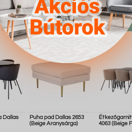
4.567Ft
4.567Ft
Részletek
Ugrás a
Részletek
Ugrás a
boltba
boltba
Butor1.hu
Butor1.hu
a Dallas
Puha pad Dallas 2653
Étkezőgarnit
(Beige Aranysárga)
4063 (Beige 