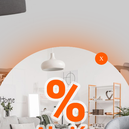
X
a Dallas
Étkezőgarnitúra Dallas
Étkezőgarnit
2749 (Krém Fekete)
1448 (Szürke