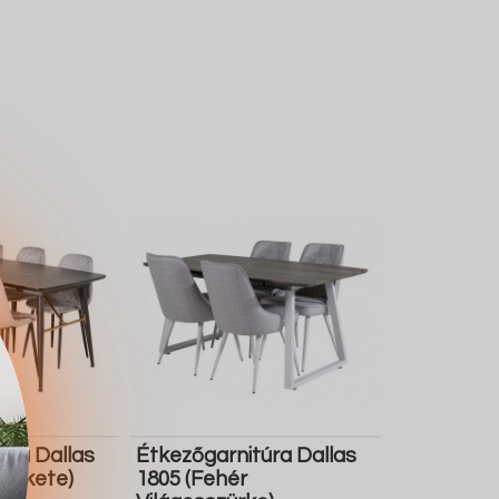
úra Dallas
Étkezőgarnitúra Dallas
 Fekete)
1805 (Fehér