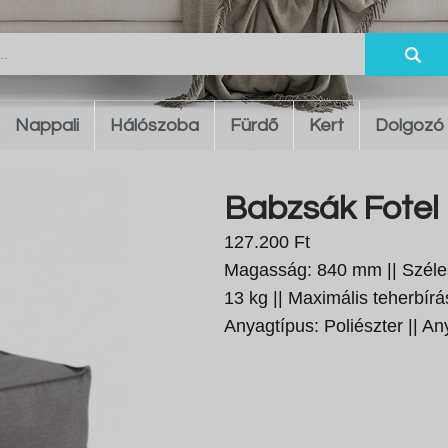
Nappali
Hálószoba
Fürdő
Kert
Dolgozó
Babzsák Fotel 
127.200 Ft
Magasság: 840 mm || Széle
13 kg || Maximális teherbírás
Anyagtípus: Poliészter || An