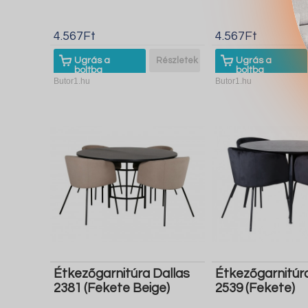
4.567Ft
4.567Ft
Ugrás a
Részletek
Ugrás a
boltba
boltba
Butor1.hu
Butor1.hu
Étkezőgarnitúra Dallas
Étkezőgarnitúr
2381 (Fekete Beige)
2539 (Fekete)