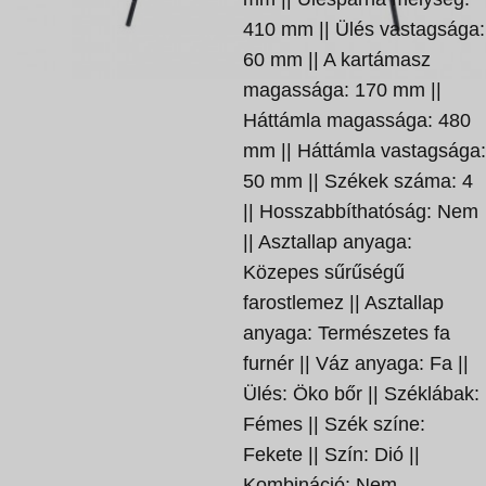
410 mm || Ülés vastagsága:
60 mm || A kartámasz
magassága: 170 mm ||
Háttámla magassága: 480
mm || Háttámla vastagsága:
50 mm || Székek száma: 4
|| Hosszabbíthatóság: Nem
|| Asztallap anyaga:
Közepes sűrűségű
farostlemez || Asztallap
anyaga: Természetes fa
furnér || Váz anyaga: Fa ||
Ülés: Öko bőr || Széklábak:
Fémes || Szék színe:
Fekete || Szín: Dió ||
Kombináció: Nem