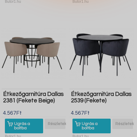
Butor1.hu
Butor1.hu
Étkezőgarnitúra Dallas
Étkezőgarnitúra Dallas
2381 (Fekete Beige)
2539 (Fekete)
4.567Ft
4.567Ft
Ugrás a
Részletek
Ugrás a
Részletek
boltba
boltba
Butor1.hu
Butor1.hu