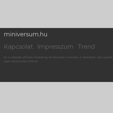
miniversum.hu
Kapcsolat
Impresszum
Trend
Ez a weboldal affiliate marketing rendszerben működik. A vásárlások után jutalék
alapú elszámolás történik.