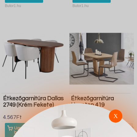
Butor1.hu
Butor1.hu
Étkezőgarnitúra Dallas
Étkezőgarnitúra
2749 (Krém Fekete)
Houston 419
X
4.567Ft
4.567Ft
Ugrás a
Részletek
Ugrás a
Részletek
boltba
boltba