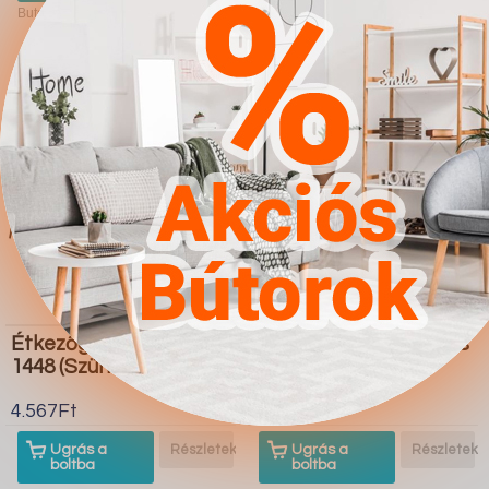
Butor1.hu
Butor1.hu
Étkezőgarnitúra Dallas
Étkezőgarnitúra Dallas
1448 (Szürke Fekete)
1805 (Fehér
Világosszürke)
4.567Ft
4.567Ft
Ugrás a
Részletek
Ugrás a
Részletek
boltba
boltba