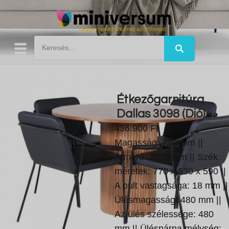
Étkezőgarnitúra
Dallas 3098 (Dió)
436.900 Ft
Magasság: 740 mm ||
Átmérő: 1100 mm || Szék
méretek: 770 x 530 x 590 ||
A pult vastagsága: 18 mm ||
Ülésmagasság: 480 mm ||
Az ülés szélessége: 480
mm || Üléspárna mélység: