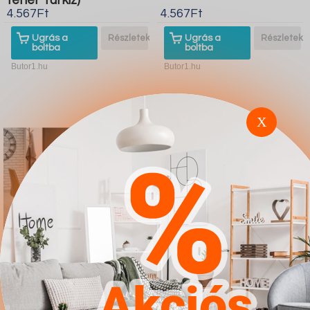
fehér Türkiz)
4.567Ft
4.567Ft
Ugrás a
Részletek
Ugrás a
Részletek
boltba
boltba
Butor1.hu
Butor1.hu
X
Étkezőgarnitúra
Szék Houston 1390
Houston 419
(Fekete)