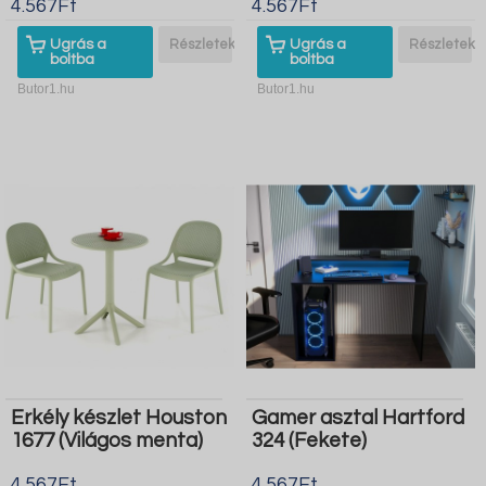
4.567Ft
4.567Ft
Ugrás a
Részletek
Ugrás a
Részletek
boltba
boltba
Butor1.hu
Butor1.hu
Erkély készlet Houston
Gamer asztal Hartford
1677 (Világos menta)
324 (Fekete)
4.567Ft
4.567Ft