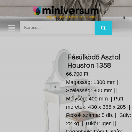
Fésülködő Asztal
Houston 1358
66.700 Ft
Magasság: 1300 mm ||
Szélesség: 800 mm ||
Mélység: 400 mm || Puff
méretek: 430 x 385 x 285 ||
Fiókok száma: 5 db. || Súly:
22 kg || Tükör: Igen ||
Fogantyúk: Fém || Szín: