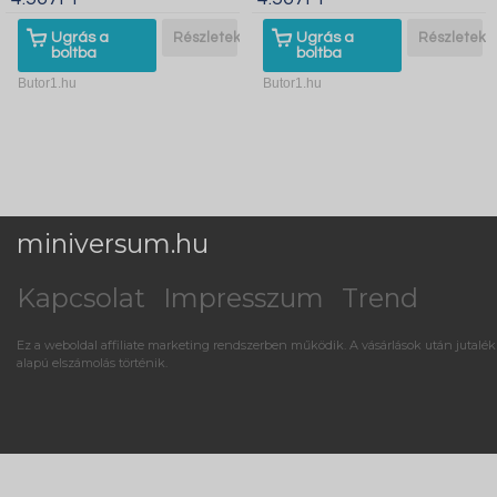
Ugrás a
Részletek
Ugrás a
Részletek
boltba
boltba
Butor1.hu
Butor1.hu
miniversum.hu
Kapcsolat
Impresszum
Trend
Ez a weboldal affiliate marketing rendszerben működik. A vásárlások után jutalék
alapú elszámolás történik.