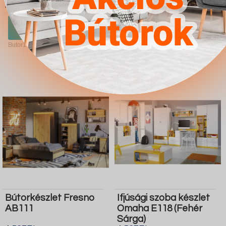
4.567Ft
4.567Ft
Ugrás a
Részletek
Ugrás a
Részletek
boltba
boltba
Butor1.hu
Butor1.hu
Bútorkészlet Fresno
Ifjúsági szoba készlet
AB111
Omaha E118 (Fehér
Sárga)