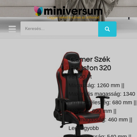
Gamer Szék
Houston 320
78.400 Ft
Magasság: 1260 mm ||
Maximális magasság: 1340
mm || Szélesség: 680 mm ||
Mélység: 690 mm ||
Ülésmagasság: 460 mm ||
Legnagyobb
ülésmagasság: 540 mm ||