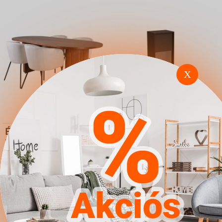
X
Étkezőgarnitúra Dallas
Vitrin Houston F104
2749 (Krém Fekete)
4.567Ft
4.567Ft
Ugrás a
Részletek
Ugrás a
Részletek
boltba
boltba
Butor1.hu
Butor1.hu