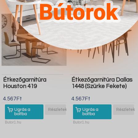
Étkezőgarnitúra
Étkezőgarnitúra Dallas
Houston 419
1448 (Szürke Fekete)
4.567Ft
4.567Ft
Ugrás a
Részletek
Ugrás a
Részletek
boltba
boltba
Butor1.hu
Butor1.hu