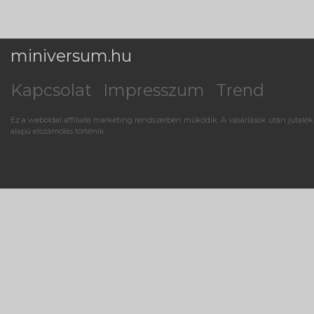
miniversum.hu
Kapcsolat
Impresszum
Trend
Ez a weboldal affiliate marketing rendszerben működik. A vásárlások után jutalék
alapú elszámolás történik.