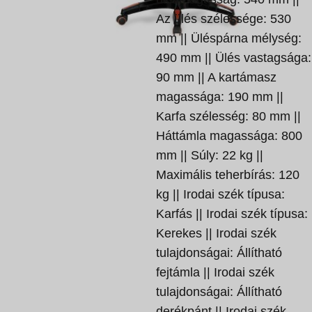
Az ülés szélessége: 530
mm || Üléspárna mélység:
490 mm || Ülés vastagsága:
90 mm || A kartámasz
magassága: 190 mm ||
Karfa szélesség: 80 mm ||
Háttámla magassága: 800
mm || Súly: 22 kg ||
Maximális teherbírás: 120
kg || Irodai szék típusa:
Karfás || Irodai szék típusa:
Kerekes || Irodai szék
tulajdonságai: Állítható
fejtámla || Irodai szék
tulajdonságai: Állítható
derékpánt || Irodai szék