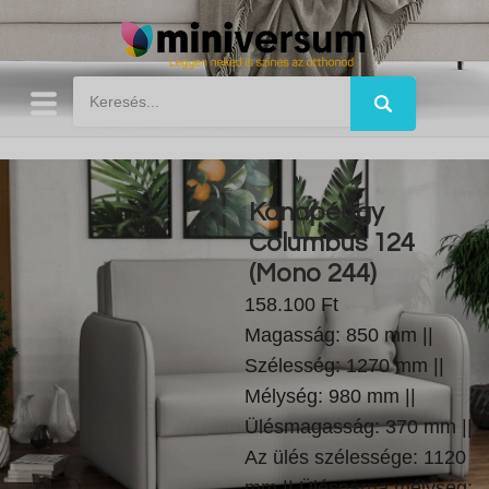
Kanapéágy
Columbus 124
(Mono 244)
158.100 Ft
Magasság: 850 mm ||
Szélesség: 1270 mm ||
Mélység: 980 mm ||
Ülésmagasság: 370 mm ||
Az ülés szélessége: 1120
mm || Üléspárna mélység: