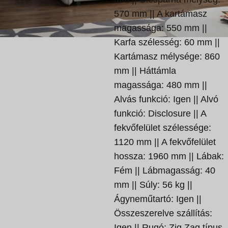
570 mm || A kartámasz
magassága: 550 mm ||
Karfa szélesség: 60 mm ||
Kartámasz mélysége: 860
mm || Háttámla
magassága: 480 mm ||
Alvás funkció: Igen || Alvó
funkció: Disclosure || A
fekvőfelület szélessége:
1120 mm || A fekvőfelület
hossza: 1960 mm || Lábak:
Fém || Lábmagasság: 40
mm || Súly: 56 kg ||
Ágyneműtartó: Igen ||
Összeszerelve szállítás:
Igen || Rugó: Zig Zag típus