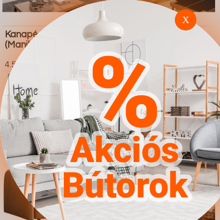
X
Kanapéágy Muncie 106
Kanapéágy Columbus
(Manila 04)
130 (Poso 145)
4.567Ft
4.567Ft
Ugrás a
Részletek
Ugrás a
Részletek
boltba
boltba
Butor1.hu
Butor1.hu