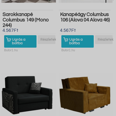
Sarokkanapé
Kanapéágy Columbus
Columbus 149 (Mono
106 (Alova 04 Alova 46)
244)
4.567Ft
4.567Ft
Ugrás a
Részletek
Ugrás a
Részletek
boltba
boltba
Butor1.hu
Butor1.hu