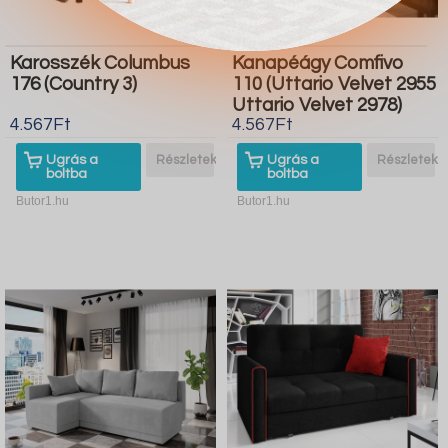
Karosszék Columbus
Kanapéágy Comfivo
176 (Country 3)
110 (Uttario Velvet 2955
Uttario Velvet 2978)
4.567Ft
4.567Ft
Ugrás a
Részletek
Ugrás a
Részletek
boltba
boltba
Butor1.hu
Butor1.hu