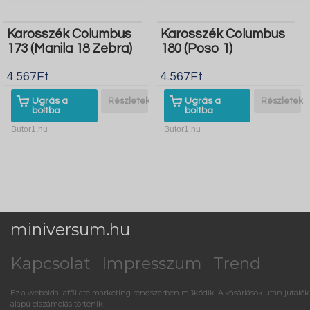
Karosszék Columbus
Karosszék Columbus
173 (Manila 18 Zebra)
180 (Poso 1)
4.567Ft
4.567Ft
Ugrás a
Részletek
Ugrás a
Részletek
boltba
boltba
Butor1.hu
Butor1.hu
miniversum.hu
Kapcsolat
Impresszum
Trend
Ez a weboldal affiliate marketing rendszerben működik. A vásárlások után jutalék
alapú elszámolás történik.