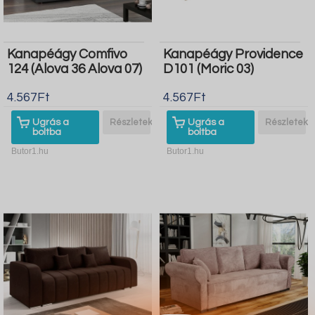
Kanapéágy Comfivo
Kanapéágy Providence
124 (Alova 36 Alova 07)
D101 (Moric 03)
4.567Ft
4.567Ft
Ugrás a
Részletek
Ugrás a
Részletek
boltba
boltba
Butor1.hu
Butor1.hu